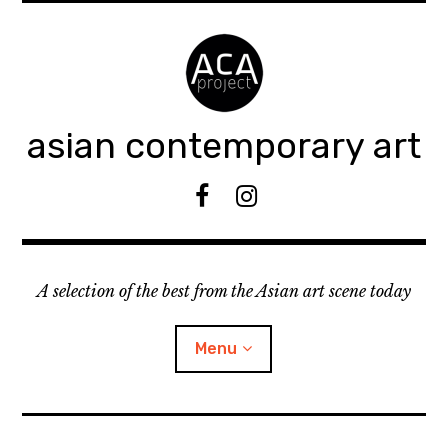
Accéder
au
contenu
principal
asian contemporary art
F
I
B
n
s
t
A selection of the best from the Asian art scene today
a
g
r
Menu
a
m
ouvrir
KEEP AN EYE ON
le