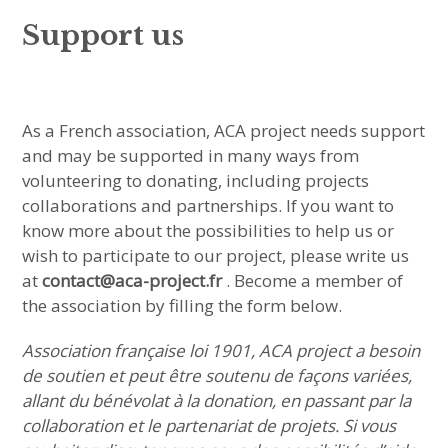
sous-
menu
Support us
HAVE YOU MET
MEET US
As a French association, ACA project needs support
ouvrir
ABOUT US
le
sous-
menu
and may be supported in many ways from
volunteering to donating, including projects
JOIN & SUPPORT
collaborations and partnerships. If you want to
know more about the possibilities to help us or
NEWSLETTER
wish to participate to our project, please write us
at
contact@aca-project.fr
. Become a member of
the association by filling the form below.
Association française loi 1901, ACA project a besoin
de soutien et peut être soutenu de façons variées,
allant du bénévolat à la donation, en passant par la
collaboration et le partenariat de projets. Si vous