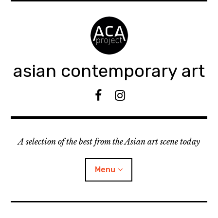
Accéder
au
contenu
principal
asian contemporary art
F
I
B
n
s
t
A selection of the best from the Asian art scene today
a
g
r
Menu
a
m
ouvrir
KEEP AN EYE ON
le