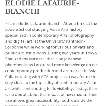
sous-
menu
ÉLODIE LAFAURIE-
HAVE YOU MET
BIANCHI
MEET US
« I am Elodie Lafaurie-Bianchi. After a time at the
Louvre School studying Asian Arts history, I
ouvrir
ABOUT US
le
sous-
specialized in Contemporary Arts (photography
menu
and digital art) at the University Panthéon-
JOIN & SUPPORT
Sorbonne while working for various private and
public art institutions. During two years in Tokyo, I
NEWSLETTER
finalized my Master II thesis on Japanese
photobooks as I acquired more knowledge on the
contemporary production and art market in Asia.
Collaborating with ACA project is a way for me to
stay close to the topicality of contemporary Asian
art while contributing to its visibility. Today, there
is no doubt about the impact of new media. Their
use allows great accessibility, both outside the