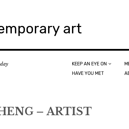
emporary art
today
KEEP AN EYE ON
M
HAVE YOU MET
A
HENG – ARTIST