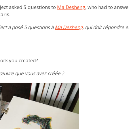
ject asked 5 questions to
Ma Desheng
, who had to answer
aris.
ject a posé 5 questions à
Ma Desheng
, qui doit répondre 
work you created?
 œuvre que vous avez créée ?