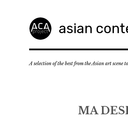
Accéder
au
contenu
asian cont
principal
A selection of the best from the Asian art scene 
MA DES