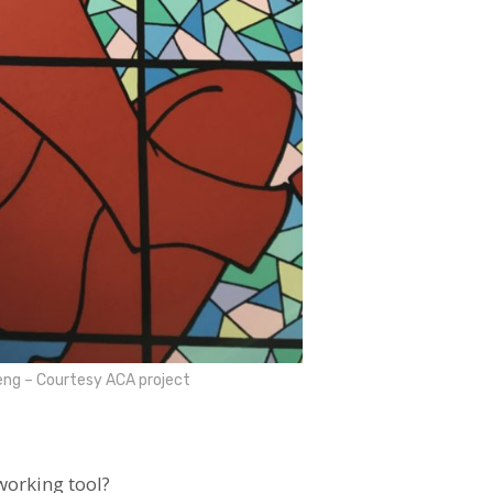
ng – Courtesy ACA project
working tool?