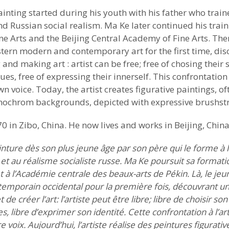
painting started during his youth with his father who train
nd Russian social realism. Ma Ke later continued his train
e Arts and the Beijing Central Academy of Fine Arts. Ther
tern modern and contemporary art for the first time, di
 and making art : artist can be free; free of chosing their s
es, free of expressing their innerself. This confrontation
wn voice. Today, the artist creates figurative paintings, o
nochrom backgrounds, depicted with expressive brushstr
 in Zibo, China. He now lives and works in Beijing, China
einture dès son plus jeune âge par son père qui le forme à l
e et au réalisme socialiste russe. Ma Ke poursuit sa format
t à l’Académie centrale des beaux-arts de Pékin. Là, le jeun
temporain occidental pour la première fois, découvrant u
de créer l’art: l’artiste peut être libre; libre de choisir son
s, libre d’exprimer son identité. Cette confrontation à l’
 voix. Aujourd’hui, l’artiste réalise des peintures figurati