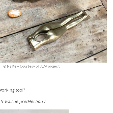
© Ma Ke – Courtesy of ACA project
working tool?
travail de prédilection ?