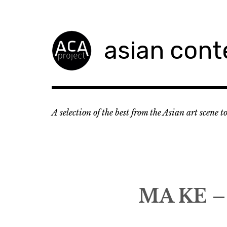
Accéder
au
contenu
asian cont
principal
A selection of the best from the Asian art scene 
MA KE –