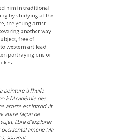
ed him in traditional
ing by studying at the
e, the young artist
scovering another way
ubject, free of
 to western art lead
ften portraying one or
okes.
.
a peinture à l’huile
ion à l’Académie des
e artiste est introduit
ne autre façon de
 sujet, libre d’explorer
art occidental amène Ma
ves, souvent