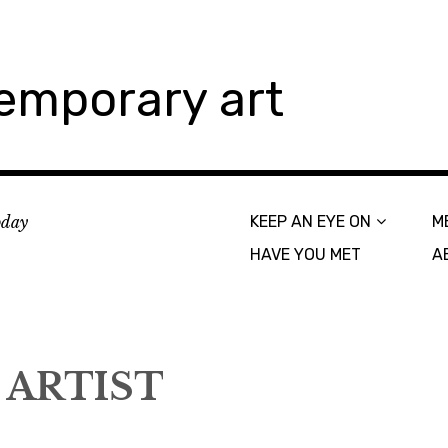
emporary art
today
KEEP AN EYE ON
M
HAVE YOU MET
A
 ARTIST