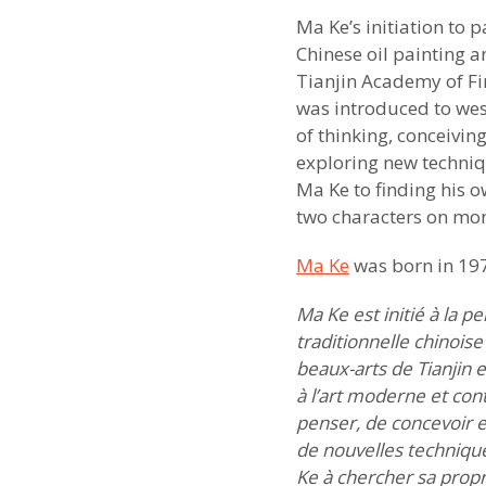
Ma Ke’s initiation to 
Chinese oil painting a
Tianjin Academy of Fin
was introduced to wes
of thinking, conceiving
exploring new techniqu
Ma Ke to finding his o
two characters on mo
Ma Ke
was born in 1970
Ma Ke est initié à la p
traditionnelle chinois
beaux-arts de Tianjin e
à l’art moderne et con
penser, de concevoir et 
de nouvelles technique
Ke à chercher sa propre