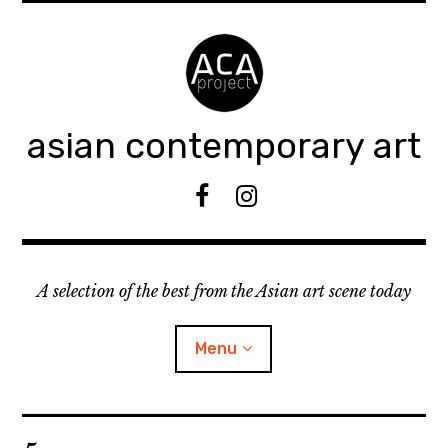
Accéder
au
contenu
principal
asian contemporary art
F
I
B
n
s
t
A selection of the best from the Asian art scene today
a
g
r
Menu
a
m
ouvrir
KEEP AN EYE ON
le