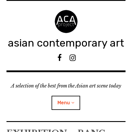
Accéder
au
contenu
principal
asian contemporary art
F
I
B
n
s
t
A selection of the best from the Asian art scene today
a
g
r
Menu
a
m
ouvrir
KEEP AN EYE ON
le