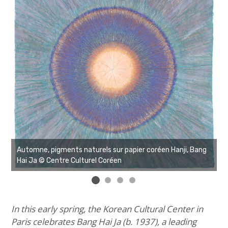
a,
Automne, pigments naturels sur papier coréen Hanji, Bang
H
Hai Ja © Centre Culturel Coréen
J
In this early spring, the Korean Cultural Center in
Paris celebrates Bang Hai Ja (b. 1937), a leading