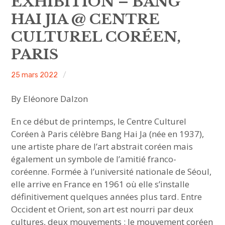
EXHIBITION – BANG
sous-
menu
HAI JIA @ CENTRE
HAVE YOU MET
CULTUREL CORÉEN,
MEET US
PARIS
ouvrir
ABOUT US
le
sous-
menu
ACA
25 mars 2022
Non
project
classé
JOIN & SUPPORT
By Eléonore Dalzon
NEWSLETTER
En ce début de printemps, le Centre Culturel
Coréen à Paris célèbre Bang Hai Ja (née en 1937),
une artiste phare de l’art abstrait coréen mais
également un symbole de l’amitié franco-
coréenne. Formée à l’université nationale de Séoul,
elle arrive en France en 1961 où elle s’installe
définitivement quelques années plus tard. Entre
Occident et Orient, son art est nourri par deux
cultures, deux mouvements : le mouvement coréen