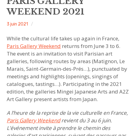
PARIS GALLERY
sous-
menu
WEEKEND 2021
HAVE YOU MET
ACA
3 juin 2021
Non
MEET US
project
classé
While the cultural life takes up again in France,
ouvrir
ABOUT US
le
sous-
menu
Paris Gallery Weekend
returns from June 3 to 6.
The event is an invitation to visit Parisian art
JOIN & SUPPORT
galleries, following routes by areas (Matignon, Le
Marais, Saint-Germain-des-Prés…), punctuated by
NEWSLETTER
meetings and highlights (openings, singings of
catalogues, tastings…). Participating in the 2021
edition, the galleries Mingei Japanese Arts and A2Z
Art Gallery present artists from Japan.
A l’heure de la reprise de la vie culturelle en France,
Paris Gallery Weekend
revient du 3 au 6 juin.
L’événement invite à prendre le chemin des
galeries d’art parisiennes, suivant des parcours par