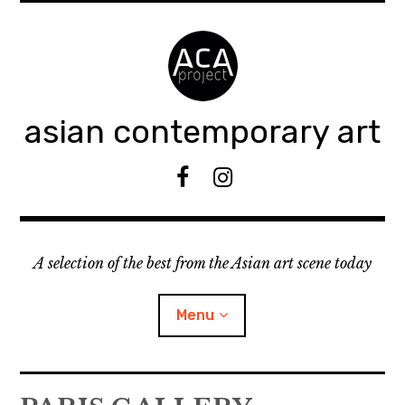
Accéder
au
contenu
principal
asian contemporary art
F
I
B
n
s
t
A selection of the best from the Asian art scene today
a
g
r
Menu
a
m
ouvrir
KEEP AN EYE ON
le