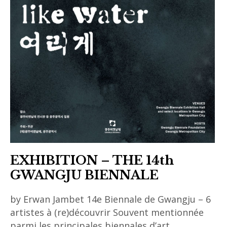
EXHIBITION – THE 14th
GWANGJU BIENNALE
by Erwan Jambet 14e Biennale de Gwangju – 6
artistes à (re)découvrir Souvent mentionnée
parmi les principales biennales d’art