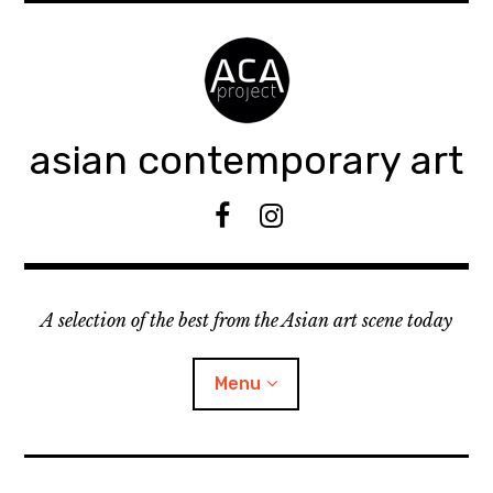
Accéder
au
contenu
principal
asian contemporary art
F
I
B
n
s
t
A selection of the best from the Asian art scene today
a
g
r
Menu
a
m
ouvrir
KEEP AN EYE ON
le