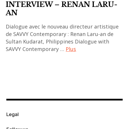
INTERVIEW – RENAN LARU-
AN
Dialogue avec le nouveau directeur artistique
de SAVVY Contemporary : Renan Laru-an de
Sultan Kudarat, Philippines Dialogue with
SAVVY Contemporary …
Plus
art
contemporain
asiatique
,
asian
contemporary
art
Legal
,
berlin