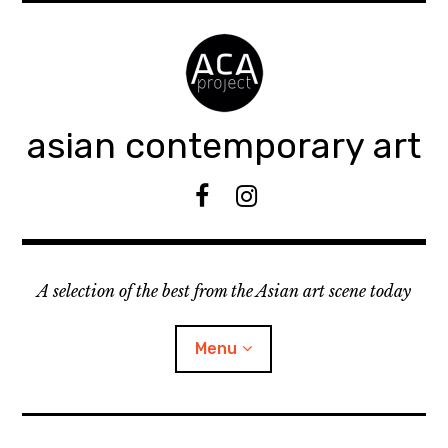
Accéder
au
contenu
principal
asian contemporary art
F
I
B
n
s
t
A selection of the best from the Asian art scene today
a
g
r
Menu
a
m
ouvrir
KEEP AN EYE ON
le