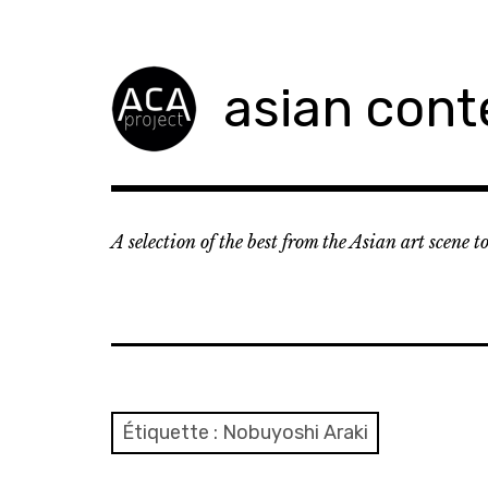
Accéder
au
contenu
asian cont
principal
A selection of the best from the Asian art scene 
Étiquette :
Nobuyoshi Araki