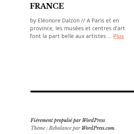
FRANCE
by Eléonore Dalzon // A Paris et en
province, les musées et centres d’art
font la part belle aux artistes …
Plus
ACA
project
,
art
asiatique
,
art
contemporain
,
Fièrement propulsé par WordPress
asian
Thème : Rebalance par
WordPress.com
.
art