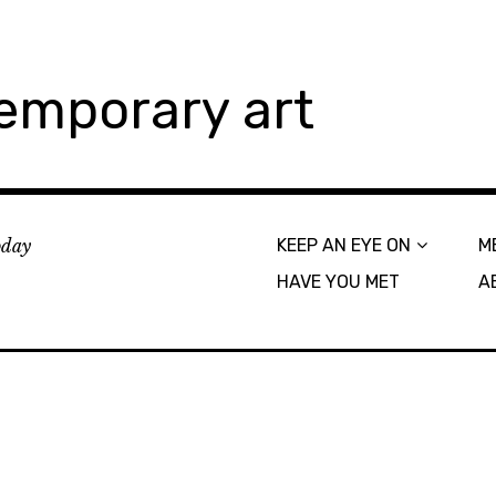
emporary art
today
KEEP AN EYE ON
M
HAVE YOU MET
A