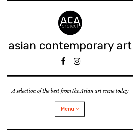
Accéder
au
contenu
principal
asian contemporary art
F
I
B
n
s
t
A selection of the best from the Asian art scene today
a
g
r
Menu
a
m
ouvrir
KEEP AN EYE ON
le