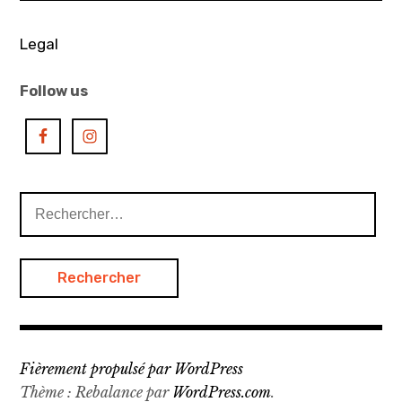
asiatique
,
Legal
art
contemporain
Follow us
chinois
,
artbook
,
Rechercher :
book
,
chinese
art
,
chinese
artist
Fièrement propulsé par WordPress
,
Thème : Rebalance par
WordPress.com
.