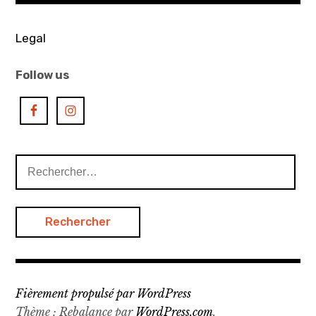
,
adhérer
Legal
,
adhésion
Follow us
,
art
asiatique
,
Rechercher :
art
contemporain
,
art
contemporain
asiatique
,
Fièrement propulsé par WordPress
association
Thème : Rebalance par
WordPress.com
.