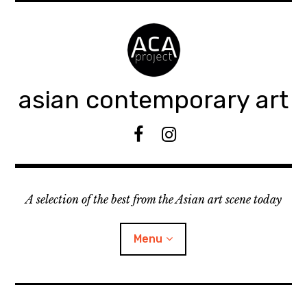
Accéder
au
contenu
principal
asian contemporary art
F
I
B
n
s
t
A selection of the best from the Asian art scene today
a
g
r
Menu
a
m
ouvrir
KEEP AN EYE ON
le