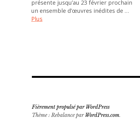
présente jusqu’au 23 février prochain
un ensemble d’œuvres inédites de …
Plus
art
asiatique
,
art
contemporain
asiatique
,
art
contemporain
Fièrement propulsé par WordPress
coréen
Thème : Rebalance par
WordPress.com
.
,
artiste
coréen