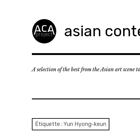
Accéder
au
contenu
asian cont
principal
A selection of the best from the Asian art scene 
Étiquette :
Yun Hyong-keun