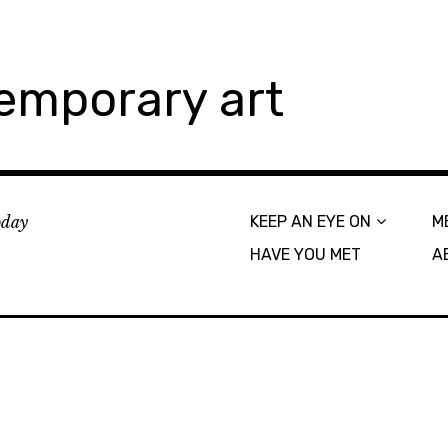
emporary art
today
KEEP AN EYE ON
M
HAVE YOU MET
A