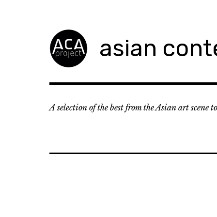
Accéder
au
contenu
asian cont
principal
A selection of the best from the Asian art scene 