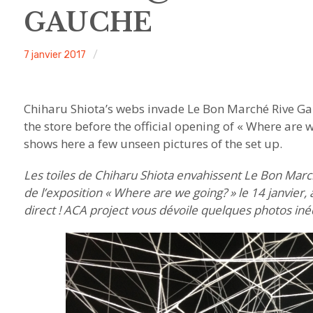
GAUCHE
ACA
7 janvier 2017
Non
project
classé
Chiharu Shiota’s webs invade Le Bon Marché Rive Gauch
the store before the official opening of « Where are 
shows here a few unseen pictures of the set up.
Les toiles de Chiharu Shiota envahissent Le Bon March
de l’exposition « Where are we going? » le 14 janvier, a
direct ! ACA project vous dévoile quelques photos in