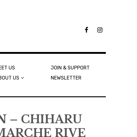
F
I
B
n
s
t
a
g
r
EET US
JOIN & SUPPORT
a
BOUT US
NEWSLETTER
m
N – CHIHARU
MARCHE RIVE