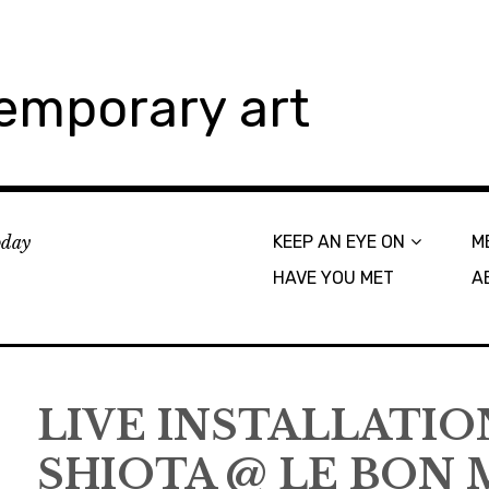
emporary art
today
KEEP AN EYE ON
M
HAVE YOU MET
A
LIVE INSTALLATIO
SHIOTA @ LE BON 