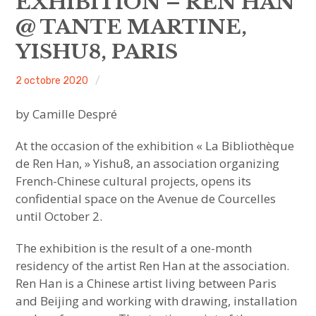
EXHIBITION – REN HAN
sous-
menu
@ TANTE MARTINE,
HAVE YOU MET
YISHU8, PARIS
MEET US
ACA
2 octobre 2020
Non
ouvrir
ABOUT US
le
sous-
project
classé
menu
by Camille Despré
JOIN & SUPPORT
At the occasion of the exhibition « La Bibliothèque
de Ren Han, » Yishu8, an association organizing
NEWSLETTER
French-Chinese cultural projects, opens its
confidential space on the Avenue de Courcelles
until October 2.
The exhibition is the result of a one-month
residency of the artist Ren Han at the association.
Ren Han is a Chinese artist living between Paris
and Beijing and working with drawing, installation