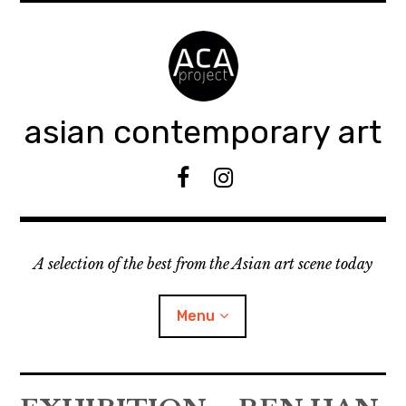
Accéder
au
contenu
principal
asian contemporary art
F
I
B
n
s
t
A selection of the best from the Asian art scene today
a
g
r
Menu
a
m
ouvrir
KEEP AN EYE ON
le