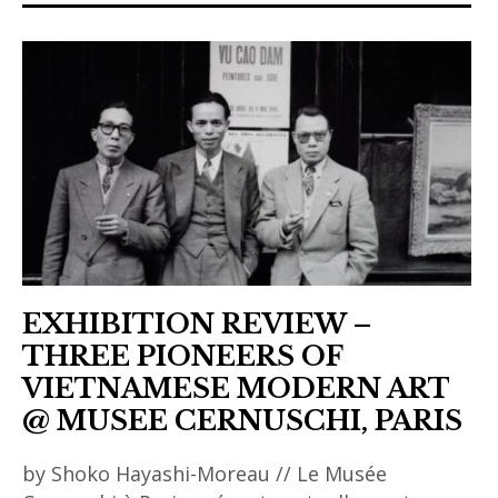
project
,
art
contemporain
asiatique
,
art
contemporain
vietnamien
,
EXHIBITION REVIEW –
Camille
THREE PIONEERS OF
minh-
VIETNAMESE MODERN ART
lan gouin
@ MUSEE CERNUSCHI, PARIS
,
diaspora
by Shoko Hayashi-Moreau // Le Musée
,