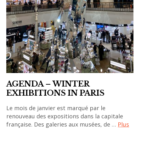
Cernuschi
,
museum
vietnamese
,
artist
musée
,
Cernuschi
vietnamese
,
contemporary
vietnamese
art
art
AGENDA – WINTER
EXHIBITIONS IN PARIS
Le mois de janvier est marqué par le
renouveau des expositions dans la capitale
française. Des galeries aux musées, de …
Plus
A2Z