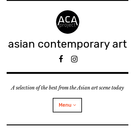
Accéder
au
contenu
principal
asian contemporary art
F
I
B
n
s
t
A selection of the best from the Asian art scene today
a
g
r
Menu
a
m
ouvrir
KEEP AN EYE ON
le