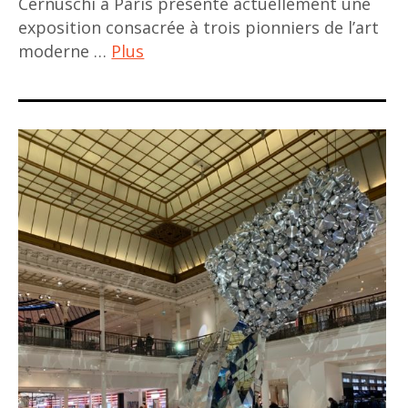
Cernuschi à Paris présente actuellement une
doan
exposition consacrée à trois pionniers de l’art
moderne …
Plus
tu
,
ACA
Eleonore
project
hai van
,
tran
art
,
contemporain
margot
asiatique
Huynh
,
mai
art
nguyen
moderne
,
,
vietnam
art
,
vietnamien
vietnamese
,
art