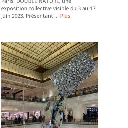
Paris, DOUBLE NATURE, une
exposition collective visible du 3 au 17
juin 2023. Présentant …
Plus
arnaud
lebecq
,
art
contemporain
asiatique
,
art
contemporain
indien
,
art
contemporain