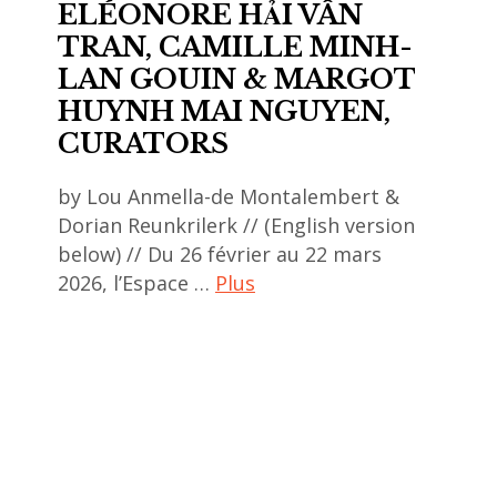
ELÉONORE HẢI VÂN
TRAN, CAMILLE MINH-
LAN GOUIN & MARGOT
HUYNH MAI NGUYEN,
CURATORS
by Lou Anmella-de Montalembert &
Dorian Reunkrilerk // (English version
below) // Du 26 février au 22 mars
2026, l’Espace …
Plus
ACA
project
,
art
contemporain
asiatique