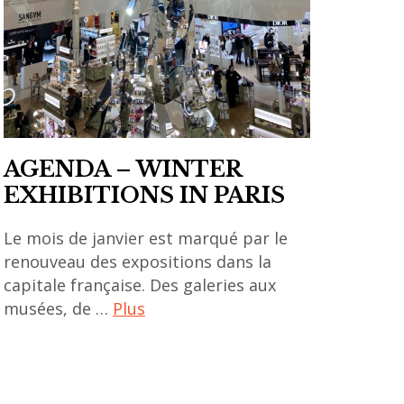
vietnamien
,
asian
art
,
asian
AGENDA – WINTER
contemporary
EXHIBITIONS IN PARIS
art
,
Le mois de janvier est marqué par le
Avishek
renouveau des expositions dans la
Sen
capitale française. Des galeries aux
,
musées, de …
Plus
diaspora
,
A2Z
Florian
art
Song
gallery