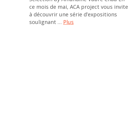
doan
ce mois de mai, ACA project vous invite
tu
à découvrir une série d’expositions
,
soulignant …
Plus
duy
A
anh
Stubborn
nhan
Bloom
duc
Collective
,
,
Galerie
a.p.t
Vazieux
gallery
,
,
Hwaran
afghanistan
Cho
art
,
,
vietnam
afghanistan
,