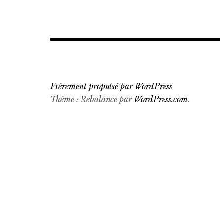
artist
wang
,
du
Alexandre
Zhu
,
AP
Fièrement propulsé par WordPress
Nguyen
Thème : Rebalance par
WordPress.com
.
,
art
contemporain
afghan
,
art
contemporain
asiatique
,