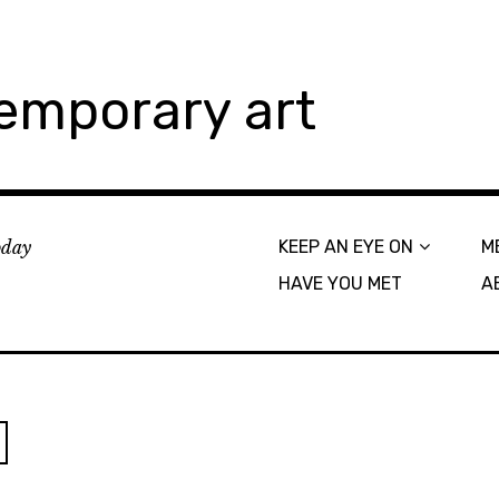
emporary art
today
KEEP AN EYE ON
M
HAVE YOU MET
A