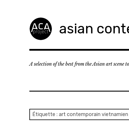
Accéder
au
contenu
asian cont
principal
A selection of the best from the Asian art scene 
Étiquette :
art contemporain vietnamien