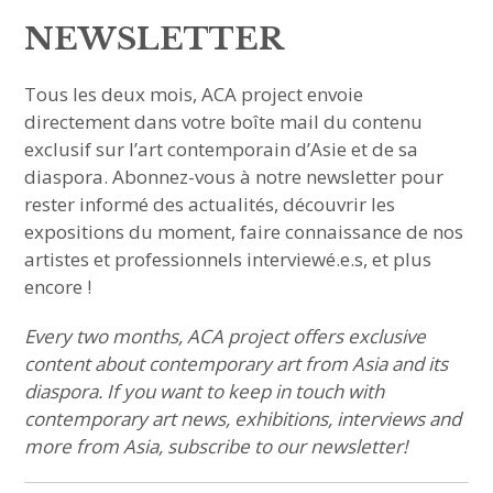
sous-
menu
NEWSLETTER
HAVE YOU MET
Tous les deux mois, ACA project envoie
MEET US
directement dans votre boîte mail du contenu
ouvrir
exclusif sur l’art contemporain d’Asie et de sa
ABOUT US
le
sous-
menu
diaspora. Abonnez-vous à notre newsletter pour
JOIN & SUPPORT
rester informé des actualités, découvrir les
expositions du moment, faire connaissance de nos
NEWSLETTER
artistes et professionnels interviewé.e.s, et plus
encore !
Every two months, ACA project offers exclusive
content about contemporary art from Asia and its
diaspora. If you want to keep in touch with
contemporary art news, exhibitions, interviews and
more from Asia, subscribe to our newsletter!