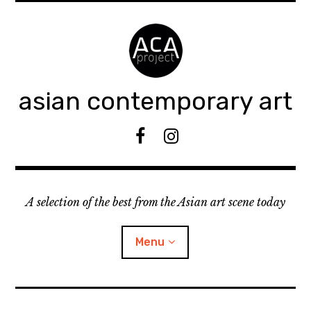
Accéder
au
contenu
principal
asian contemporary art
F
I
B
n
s
t
A selection of the best from the Asian art scene today
a
g
r
Menu
a
m
ouvrir
KEEP AN EYE ON
le