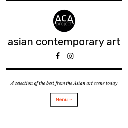
Accéder
au
contenu
principal
asian contemporary art
F
I
B
n
s
t
A selection of the best from the Asian art scene today
a
g
r
Menu
a
m
ouvrir
KEEP AN EYE ON
le