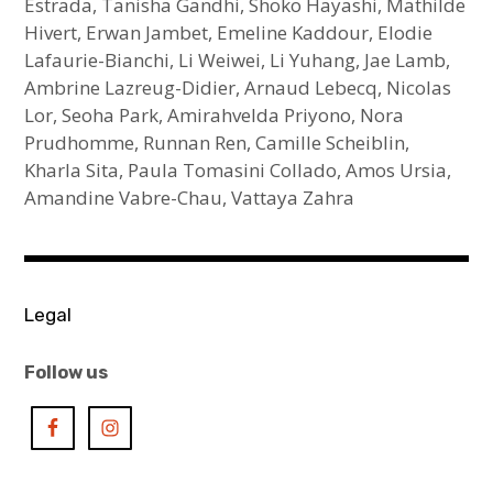
Estrada, Tanisha Gandhi, Shoko Hayashi, Mathilde
Hivert, Erwan Jambet, Emeline Kaddour, Elodie
Lafaurie-Bianchi, Li Weiwei, Li Yuhang, Jae Lamb,
Ambrine Lazreug-Didier, Arnaud Lebecq, Nicolas
Lor, Seoha Park, Amirahvelda Priyono, Nora
Prudhomme, Runnan Ren, Camille Scheiblin,
Kharla Sita, Paula Tomasini Collado, Amos Ursia,
Amandine Vabre-Chau, Vattaya Zahra
ABOUT
US
Legal
Follow us