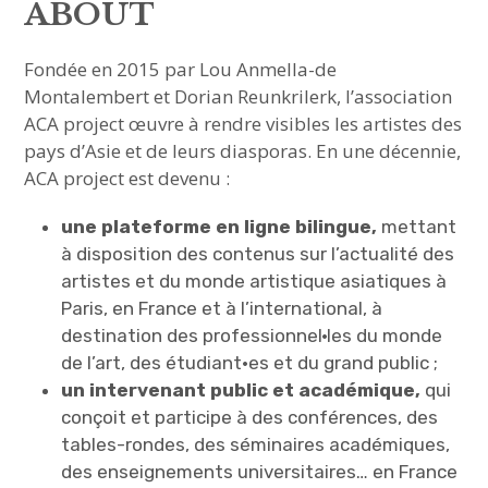
sous-
menu
ABOUT
HAVE YOU MET
Fondée en 2015 par Lou Anmella-de
Montalembert et Dorian Reunkrilerk, l’association
MEET US
ACA project œuvre à rendre visibles les artistes des
ouvrir
ABOUT US
pays d’Asie et de leurs diasporas. En une décennie,
le
sous-
menu
ACA project est devenu :
ABOUT
une plateforme en ligne bilingue,
mettant
MISSION
à disposition des contenus sur l’actualité des
artistes et du monde artistique asiatiques à
CONTACT
Paris, en France et à l’international, à
destination des professionnel·les du monde
PARTNERS
de l’art, des étudiant·es et du grand public ;
un intervenant public et académique,
qui
JOIN & SUPPORT
conçoit et participe à des conférences, des
tables-rondes, des séminaires académiques,
NEWSLETTER
des enseignements universitaires… en France