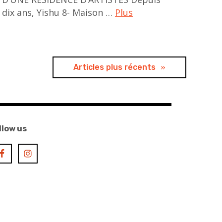
dix ans, Yishu 8- Maison …
Plus
exhibition
,
MUSEE
Articles plus récents
GUIMET
,
YISHU8
llow us