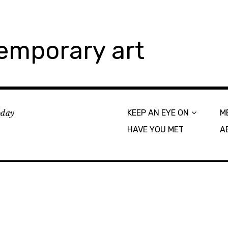
emporary art
today
KEEP AN EYE ON
M
HAVE YOU MET
A