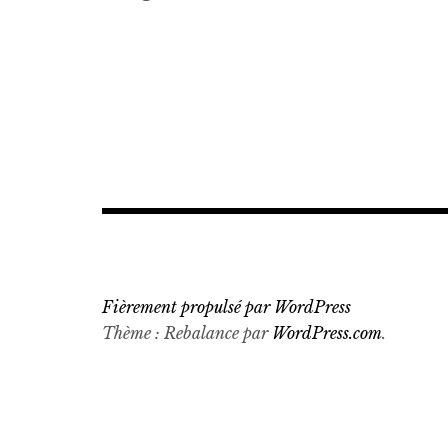
A
Stubborn
Bloom
Collective
Navigation
,
des
a.p.t
gallery
articles
,
afghanistan
art
Fièrement propulsé par WordPress
,
Thème : Rebalance par
WordPress.com
.
afghanistan
artist
,
Alexandre