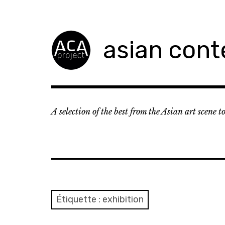
Accéder
au
contenu
asian cont
principal
A selection of the best from the Asian art scene 
Étiquette :
exhibition