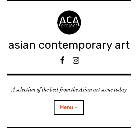
Accéder
au
contenu
principal
asian contemporary art
F
I
B
n
s
t
A selection of the best from the Asian art scene today
a
g
r
Menu
a
m
ouvrir
KEEP AN EYE ON
le