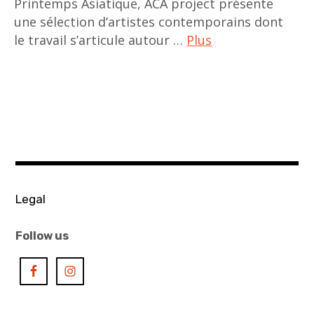
Printemps Asiatique, ACA project présente
une sélection d’artistes contemporains dont
le travail s’articule autour …
Plus
art
contemporain
,
art
contemporain
asiatique
,
Legal
art
contemporain
Follow us
chinois
,
art
contemporain