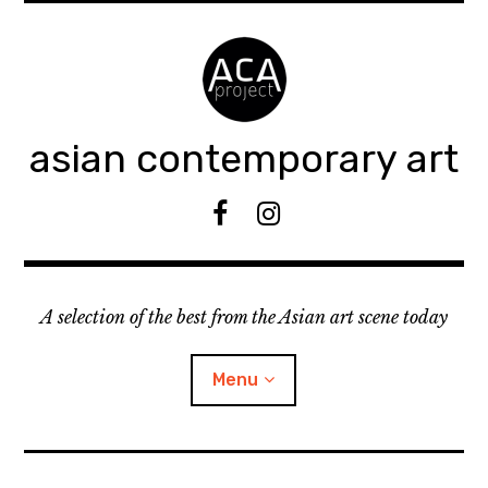
Accéder
au
contenu
principal
asian contemporary art
F
I
B
n
s
t
A selection of the best from the Asian art scene today
a
g
r
Menu
a
m
ouvrir
KEEP AN EYE ON
le