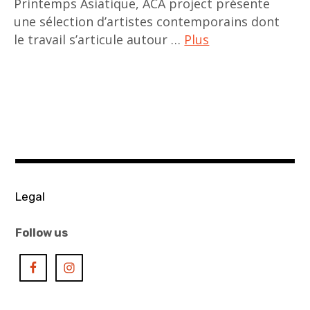
Printemps Asiatique, ACA project présente
une sélection d’artistes contemporains dont
le travail s’articule autour …
Plus
art
contemporain
,
art
contemporain
asiatique
,
Legal
art
contemporain
Follow us
chinois
,
art
contemporain