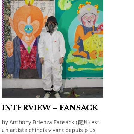
,
art
contemporain
coréen
,
asian
contemporary
art
,
corée
,
korean
art
INTERVIEW – FANSACK
,
by Anthony Brienza Fansack (庞凡) est
korean
un artiste chinois vivant depuis plus
artist