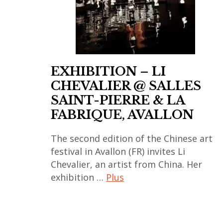
chinois
,
art
contemporain
coréen
EXHIBITION – LI
,
CHEVALIER @ SALLES
art
SAINT-PIERRE & LA
contemporain
FABRIQUE, AVALLON
indien
,
The second edition of the Chinese art
art
festival in Avallon (FR) invites Li
contemporain
Chevalier, an artist from China. Her
japonais
exhibition …
Plus
,
art
art
contemporain
contemporain