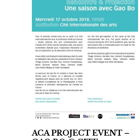
peinture
franco-
,
asiatique
Pékin
,
,
koï
women
,
artist
painting
,
peinture
,
sculpture
,
Socheata
Aing
ACA PROJECT EVENT –