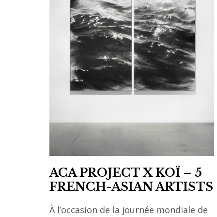
art
contemporain
,
art
contemporain
asiatique
,
asian
art
,
asian
contemporary
ACA PROJECT X KOÏ – 5
art
FRENCH-ASIAN ARTISTS
,
beijing
À l’occasion de la journée mondiale de
,