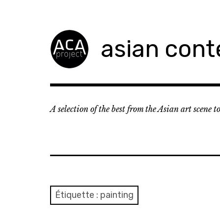
Accéder
au
contenu
asian cont
principal
A selection of the best from the Asian art scene 
Étiquette :
painting