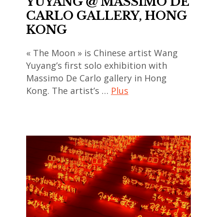
YUYANG @ MASSIMO DE
,
contemporain
,
CARLO GALLERY, HONG
asian
indien
textile
KONG
contemporary
,
,
art
art
Yoshimi
« The Moon » is Chinese artist Wang
,
contemporain
Futamura
Yuyang’s first solo exhibition with
china
japonais
Massimo De Carlo gallery in Hong
,
,
,
Kong. The artist’s …
Plus
young-
chinese
art
se lee
art
contemporain
art
,
thailandais
contemporain
chinese
,
,
contemporary
art
art
art
installation
contemporain
,
,
asiatique
contemporary
asian
,
art
contemporary
art