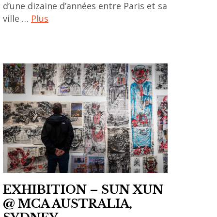
d’une dizaine d’années entre Paris et sa
,
ville …
Plus
korean
contemporary
art
art
chinois
,
,
MUSEE
art
GUIMET
contemporain
,
asiatique
painting
,
,
art
paris
contemporain
,
chinois
park
,
dong-
EXHIBITION – SUN XUN
asian
soo
@ MCA AUSTRALIA,
art
,