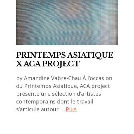
,
Chen
Zhen
,
chinese
art
PRINTEMPS ASIATIQUE
,
X ACA PROJECT
chinese
artists
by Amandine Vabre-Chau À l’occasion
,
du Printemps Asiatique, ACA project
exhibition
présente une sélection d’artistes
,
contemporains dont le travail
exposition
s’articule autour …
Plus
,
fondation
art
louis
contemporain