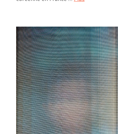
ACA
project
,
art
chinois
,
art
coréen
,
artistes
chinois
,
Centre
Culturel
Coréen