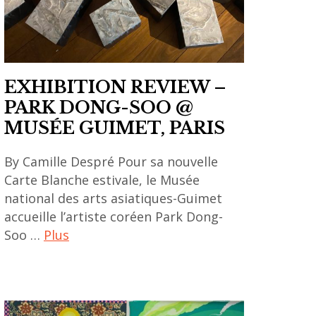
Lee
,
painting
,
EXHIBITION REVIEW –
singapore
PARK DONG-SOO @
,
MUSÉE GUIMET, PARIS
singapore
art
By Camille Despré Pour sa nouvelle
,
Carte Blanche estivale, le Musée
singapore
national des arts asiatiques-Guimet
art
accueille l’artiste coréen Park Dong-
museum
Soo …
Plus
art
contemporain
asiatique