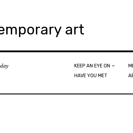
emporary art
today
KEEP AN EYE ON
M
HAVE YOU MET
A