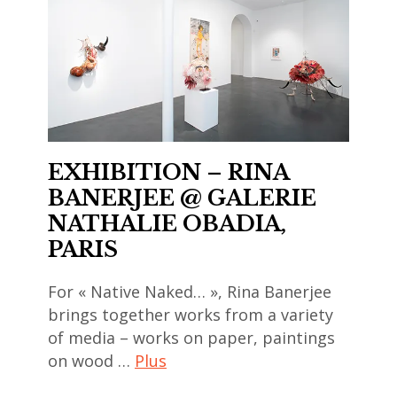
art
painting
,
contemporain
,
art
asiatique
peinture
japonais
,
,
,
art
sculpture
asian
contemporain
,
contemporary
chinois
Wang
art
EXHIBITION – RINA
,
Keping
,
BANERJEE @ GALERIE
art
,
bois
NATHALIE OBADIA,
contemporain
xie
,
PARIS
coréen
lei
Kong
,
,
For « Native Naked… », Rina Banerjee
Shengqi
art
yan
brings together works from a variety
,
contemporain
of media – works on paper, paintings
pei
Mao
indien
on wood …
Plus
ming
Tao
,
,
,