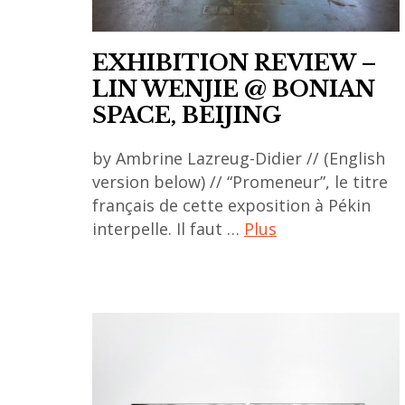
EXHIBITION REVIEW –
LIN WENJIE @ BONIAN
SPACE, BEIJING
by Ambrine Lazreug-Didier // (English
version below) // “Promeneur”, le titre
français de cette exposition à Pékin
interpelle. Il faut …
Plus
ACA
project
,
art
asiatique
,