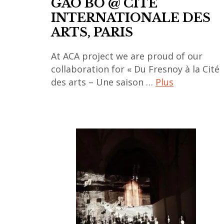
GAO BO @ CITE
INTERNATIONALE DES
ARTS, PARIS
At ACA project we are proud of our
collaboration for « Du Fresnoy à la Cité
des arts – Une saison …
Plus
art
contemporain
,
art
contemporain
asiatique
,
art
contemporain