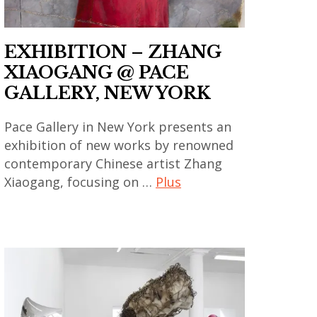
,
,
interview
art
,
contemporain
EXHIBITION – ZHANG
painting
coréen
XIAOGANG @ PACE
,
,
GALLERY, NEW YORK
peinture
art
contemporain
Pace Gallery in New York presents an
exhibition of new works by renowned
indien
contemporary Chinese artist Zhang
,
Xiaogang, focusing on …
Plus
art
contemporain
art
japonais
contemporain
,
,
art
art
contemporain
contemporain
thailandais
asiatique