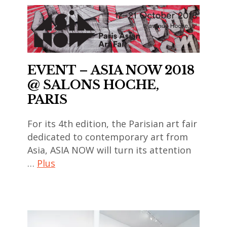
vuitton
,
,
art
Huang
contemporain
yong-
asiatique
ping
,
EVENT – ASIA NOW 2018
,
art
@ SALONS HOCHE,
institutions
contemporain
PARIS
,
chinois
korean
For its 4th edition, the Parisian art fair
,
dedicated to contemporary art from
art
art
Asia, ASIA NOW will turn its attention
,
contemporain
…
Plus
musée de
coréen
l'immigration
,
art
,
art
contemporain
musées
contemporain
,
,
japonais