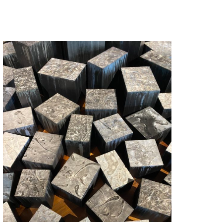
art
asiatique
,
art
contemporain
,
asian
art
,
contemporary
art
,
exhibition
,
Jane