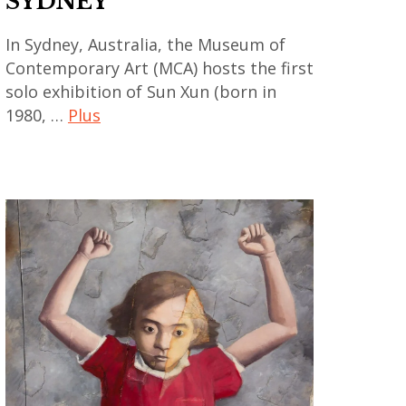
SYDNEY
,
peinture
asian
,
In Sydney, Australia, the Museum of
contemporary
sculpture
Contemporary Art (MCA) hosts the first
art
solo exhibition of Sun Xun (born in
,
,
1980, …
Plus
South
chinese
Korean
art
art
art
,
contemporain
chinese
,
artist
art
,
contemporain
chinese
asiatique
contemporary
,
art
art
,
contemporain
fansack
chinois