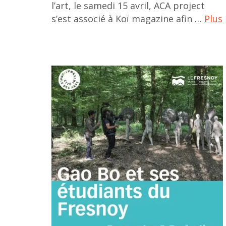
l’art, le samedi 15 avril, ACA project
chinese
s’est associé à Koï magazine afin …
Plus
art
,
Alexandre
chinese
Yang
artist
,
,
Alexandre
femme
Zhu
artiste
,
,
Carô
gallery
Gervay
,
,
Liu
Célin
wenjie
Jiang
,
,
painting
diaspora
,
,