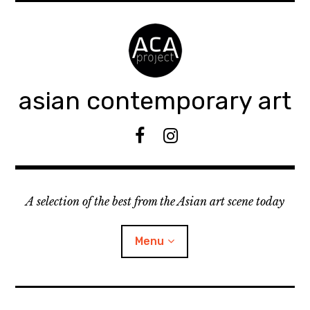
Accéder
au
contenu
principal
asian contemporary art
F
I
B
n
s
t
A selection of the best from the Asian art scene today
a
g
r
Menu
a
m
ouvrir
KEEP AN EYE ON
le