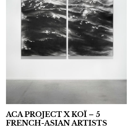
contemporain
,
art
contemporain
asiatique
,
asia
,
asian
art
,
Asie
,
collaboration
ACA PROJECT X KOÏ – 5
,
FRENCH-ASIAN ARTISTS
contemporary