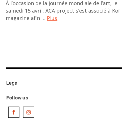
art
À l’occasion de la journée mondiale de l’art, le
,
samedi 15 avril, ACA project s’est associé à Koï
contemporary
magazine afin …
Plus
asian art
Alexandre
,
Yang
exhibition
,
,
Alexandre
expositions
Zhu
,
,
Fondation
Carô
Giacometti
Legal
Gervay
,
,
Galerie
Follow us
Célin
Mingei
Jiang
,
,
Hiroshige
diaspora