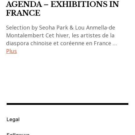
AGENDA – EXHIBITIONS IN
FRANCE
Selection by Seoha Park & Lou Anmella-de
Montalembert Cet hiver, les artistes de la
diaspora chinoise et coréenne en France …
Plus
ACA
project
,
art
chinois
,
art
Legal
coréen
,