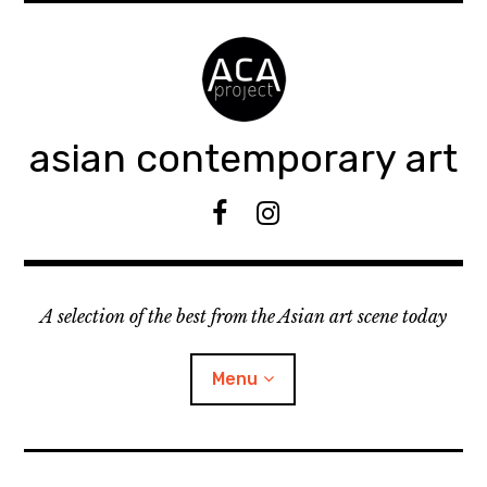
Accéder
au
contenu
principal
asian contemporary art
F
I
B
n
s
t
A selection of the best from the Asian art scene today
a
g
r
Menu
a
m
ouvrir
KEEP AN EYE ON
le