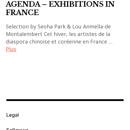
AGENDA – EXHIBITIONS IN
FRANCE
Selection by Seoha Park & Lou Anmella-de
Montalembert Cet hiver, les artistes de la
diaspora chinoise et coréenne en France …
Plus
ACA
project
,
art
chinois
,
art
Legal
coréen
,