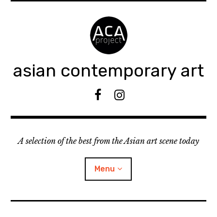
Accéder
au
contenu
principal
asian contemporary art
F
I
B
n
s
t
A selection of the best from the Asian art scene today
a
g
r
Menu
a
m
ouvrir
KEEP AN EYE ON
le