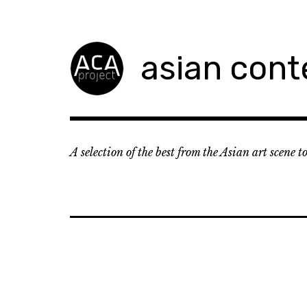
Accéder
au
contenu
asian cont
principal
A selection of the best from the Asian art scene 