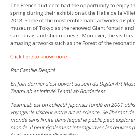
The French audience had the opportunity to enjoy the 
spring during their exhibition at the Halle de la Vill
2018. Some of the most emblematic artworks displaye
museum of Tokyo as the renowed Giant fontain and t
samouraïs and shintô priests. Moreover, the visitors
amazing artworks such as the Forest of the resonati
Click here to know more
Par Camille Despré
En Juin dernier s’est ouvert au sein du Digital Art Mu
TeamLab et intitulé TeamLab Borderless.
TeamLab est un collectif japonais fondé en 2001 utilis
voyager le visiteur entre art et science. Se libérant de
monde sans limite dans lequel le public peut explorer 
monde. Il peut également interagir avec les œuvres pr
évoluer et même disparaître.