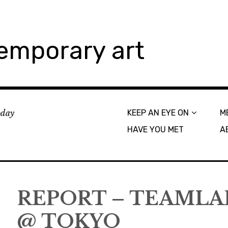
emporary art
today
KEEP AN EYE ON
M
HAVE YOU MET
A
REPORT – TEAMLA
@ TOKYO