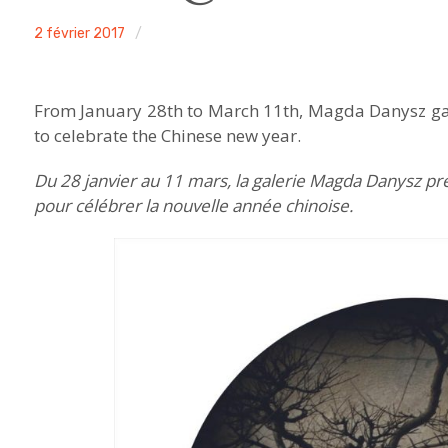
ACA
2 février 2017
Non
project
classé
From January 28th to March 11th, Magda Danysz gal
to celebrate the Chinese new year.
Du 28 janvier au 11 mars, la galerie Magda Danysz pr
pour célébrer la nouvelle année chinoise.