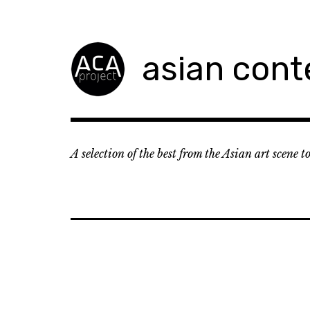
Accéder
au
contenu
asian cont
principal
A selection of the best from the Asian art scene 