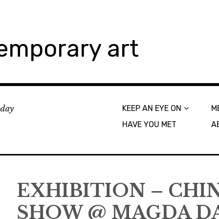
emporary art
today
KEEP AN EYE ON
M
HAVE YOU MET
A
EXHIBITION – CHI
SHOW @ MAGDA D