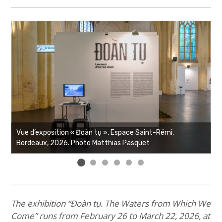
Vue d’exposition « Đoàn tụ », Espace Saint-Rémi,
V
Bordeaux, 2026. Photo Matthias Pasquet
B
The exhibition “Đoàn tụ. The Waters from Which We
Come” runs from February 26 to March 22, 2026, at