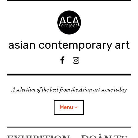
Accéder
au
contenu
principal
asian contemporary art
F
I
B
n
s
t
A selection of the best from the Asian art scene today
a
g
r
Menu
a
m
ouvrir
KEEP AN EYE ON
le