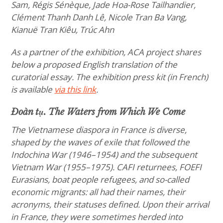
Sam, Régis Sénèque, Jade Hoa-Rose Tailhandier,
Clément Thanh Danh Lê, Nicole Tran Ba Vang,
Kianuë Tran Kiêu, Trúc Ahn
As a partner of the exhibition, ACA project shares
below a proposed English translation of the
curatorial essay. The exhibition press kit (in French)
is available
via this link
.
Đoàn tụ. The Waters from Which We Come
The Vietnamese diaspora in France is diverse,
shaped by the waves of exile that followed the
Indochina War (1946–1954) and the subsequent
Vietnam War (1955–1975). CAFI returnees, FOEFI
Eurasians, boat people refugees, and so-called
economic migrants: all had their names, their
acronyms, their statuses defined. Upon their arrival
in France, they were sometimes herded into