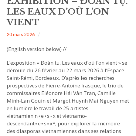
EXHIBITION – ĐOÀN TỤ.
sous-
menu
LES EAUX D’OÙ L’ON
HAVE YOU MET
VIENT
MEET US
ACA
20 mars 2026
Non
ouvrir
ABOUT US
le
sous-
project
classé
menu
(English version below) //
JOIN & SUPPORT
L’exposition « Đoàn tụ. Les eaux d’où l’on vient » se
déroule du 26 février au 22 mars 2026 à l’Espace
NEWSLETTER
Saint-Rémi, Bordeaux. D’après les recherches
prospectives de Pierre-Antoine Irasque, le trio de
commissaires Eléonore Hải Vân Tran, Camille
Minh-Lan Gouin et Margot Huynh Mai Nguyen met
en lumière le travail de 25 artistes
vietnamien·n⋆e⋆s⋆x et vietnamo-
descendant⋆e⋆s⋆x*,
pour explorer la mémoire
des diasporas vietnamiennes dans ses relations