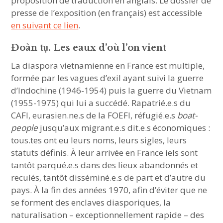
proposition de traduction en anglais. Le dossier de
presse de l’exposition (en français) est accessible
en suivant ce lien
.
Đoàn tụ. Les eaux d’où l’on vient
La diaspora vietnamienne en France est multiple,
formée par les vagues d’exil ayant suivi la guerre
d’Indochine (1946-1954) puis la guerre du Vietnam
(1955-1975) qui lui a succédé. Rapatrié.e.s du
CAFI, eurasien.ne.s de la FOEFI, réfugié.e.s
boat-
people
jusqu’aux migrant.e.s dit.e.s économiques :
tous.tes ont eu leurs noms, leurs sigles, leurs
statuts définis. À leur arrivée en France iels sont
tantôt parqué.e.s dans des lieux abandonnés et
reculés, tantôt disséminé.e.s de part et d’autre du
pays. À la fin des années 1970, afin d’éviter que ne
se forment des enclaves diasporiques, la
naturalisation – exceptionnellement rapide – des