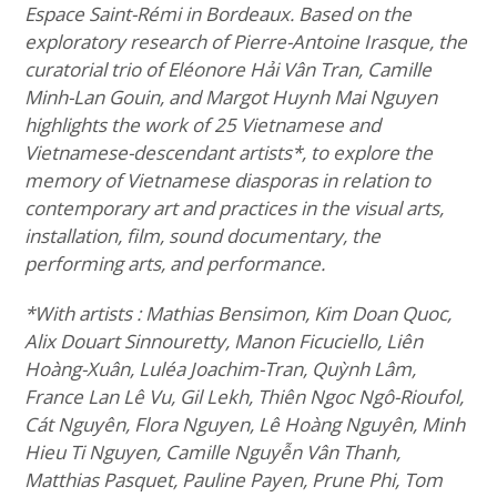
Espace Saint-Rémi in Bordeaux. Based on the
exploratory research of Pierre-Antoine Irasque, the
curatorial trio of Eléonore Hải Vân Tran, Camille
Minh-Lan Gouin, and Margot Huynh Mai Nguyen
highlights the work of 25 Vietnamese and
Vietnamese-descendant artists*, to explore the
memory of Vietnamese diasporas in relation to
contemporary art and practices in the visual arts,
installation, film, sound documentary, the
performing arts, and performance.
*With artists : Mathias Bensimon, Kim Doan Quoc,
Alix Douart Sinnouretty, Manon Ficuciello, Liên
Hoàng-Xuân, Luléa Joachim-Tran, Quỳnh Lâm,
France Lan Lê Vu, Gil Lekh, Thiên Ngoc Ngô-Rioufol,
Cát Nguyên, Flora Nguyen, Lê Hoàng Nguyên, Minh
Hieu Ti Nguyen, Camille Nguyễn Vân Thanh,
Matthias Pasquet, Pauline Payen, Prune Phi, Tom