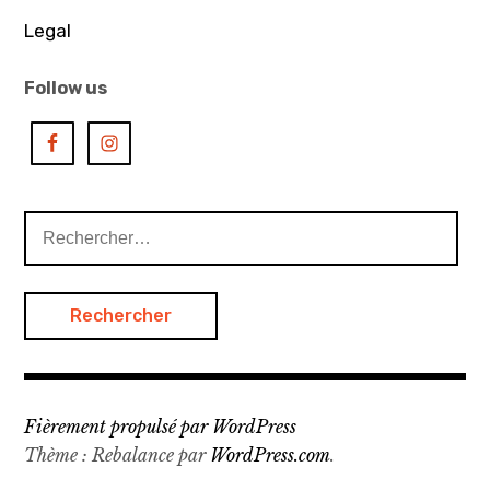
l’article
,
Legal
doan
Follow us
tu
,
exhibition
,
vietnam
Rechercher :
Fièrement propulsé par WordPress
Thème : Rebalance par
WordPress.com
.