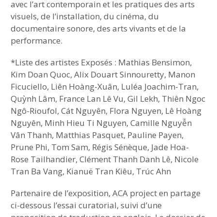
avec l’art contemporain et les pratiques des arts
visuels, de l’installation, du cinéma, du
documentaire sonore, des arts vivants et de la
performance.
*Liste des artistes Exposés : Mathias Bensimon,
Kim Doan Quoc, Alix Douart Sinnouretty, Manon
Ficuciello, Liên Hoàng-Xuân, Luléa Joachim-Tran,
Quỳnh Lâm, France Lan Lê Vu, Gil Lekh, Thiên Ngoc
Ngô-Rioufol, Cát Nguyên, Flora Nguyen, Lê Hoàng
Nguyên, Minh Hieu Ti Nguyen, Camille Nguyễn
Vân Thanh, Matthias Pasquet, Pauline Payen,
Prune Phi, Tom Sam, Régis Sénèque, Jade Hoa-
Rose Tailhandier, Clément Thanh Danh Lê, Nicole
Tran Ba Vang, Kianuë Tran Kiêu, Trúc Ahn
Partenaire de l’exposition, ACA project en partage
ci-dessous l’essai curatorial, suivi d’une