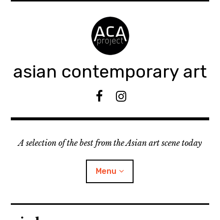
Accéder
au
contenu
principal
asian contemporary art
F
I
B
n
s
t
A selection of the best from the Asian art scene today
a
g
r
Menu
a
m
ouvrir
KEEP AN EYE ON
le