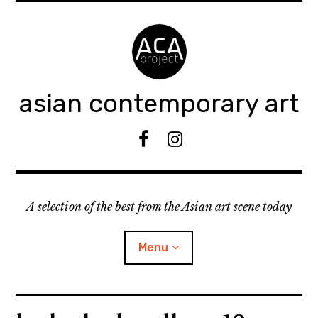
Accéder
au
contenu
principal
asian contemporary art
F
I
B
n
s
t
A selection of the best from the Asian art scene today
a
g
r
Menu
a
m
ouvrir
KEEP AN EYE ON
le