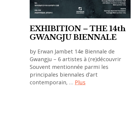
EXHIBITION – THE 14th
GWANGJU BIENNALE
by Erwan Jambet 14e Biennale de
Gwangju – 6 artistes à (re)découvrir
Souvent mentionnée parmi les
principales biennales d’art
contemporain, …
Plus
art
contemporain
asiatique
,
art