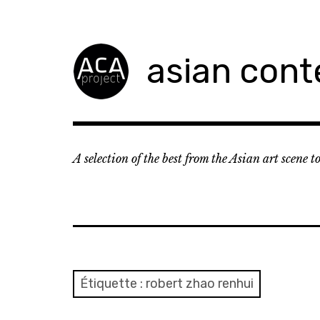
Accéder
au
contenu
asian cont
principal
A selection of the best from the Asian art scene 
Étiquette :
robert zhao renhui