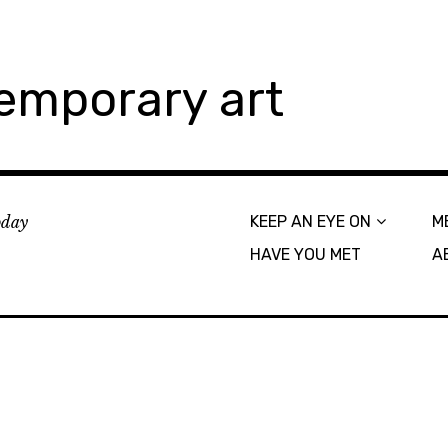
emporary art
today
KEEP AN EYE ON
M
HAVE YOU MET
A