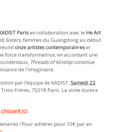
KADIST Paris
en collaboration avec le
He Art
b Sisters
, femmes du Guangdong au début
 réunit
onze artistes contemporain·es
et
mme force transformatrice, en accordant une
n occidentaux,
Threads of Kinship
constitue
issance de l’imaginaire.
sition par l’équipe de KADIST,
Samedi 22
 Trois-Frères, 75018 Paris. La visite durera
 cliquant ici
.
tenaires ! Pour adhérer pour 10€ par an
n.