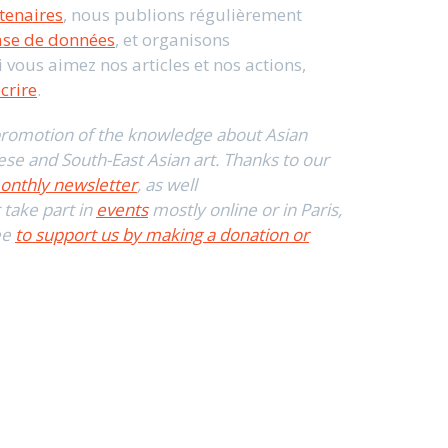
tenaires
, nous publions régulièrement
se de données
, et organisons
i vous aimez nos articles et nos actions,
crire
.
 promotion of the knowledge about Asian
ese and South-East Asian art. Thanks to our
onthly newsletter
, as well
 take part in
events
mostly online or in Paris,
ree
to support us by making a donation or