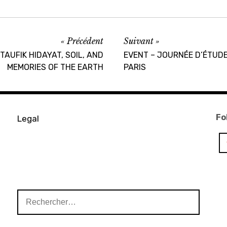
,
ACA
project
Précédent
Suivant
TAUFIK HIDAYAT, SOIL, AND
,
EVENT – JOURNÉE D’ÉTUDES
MEMORIES OF THE EARTH
PARIS
chinese
art
,
exposition
Fo
Legal
,
he art
museum
,
KADIST
Rechercher :
Paris
,
MEET