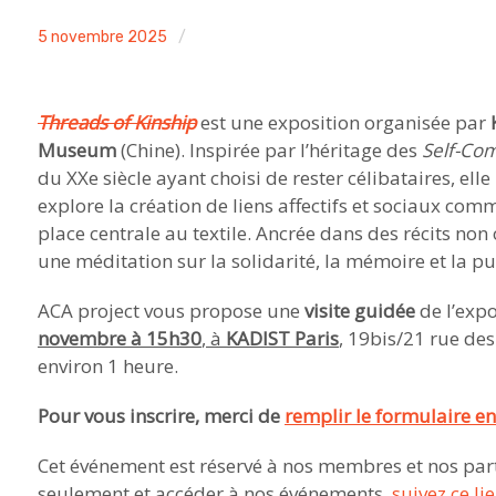
ACA
5 novembre 2025
EVENT
project
,
Non
Threads of Kinship
est une exposition organisée par
classé
Museum
(Chine). Inspirée par l’héritage des
Self-Com
du XXe siècle ayant choisi de rester célibataires, elle
explore la création de liens affectifs et sociaux co
place centrale au textile. Ancrée dans des récits no
une méditation sur la solidarité, la mémoire et la pu
ACA project vous propose une
visite guidée
de l’expo
novembre à 15h3
0
, à
KADIST Paris
, 19bis/21 rue des
environ 1 heure.
Pour vous inscrire, merci de
remplir le formulaire en
Cet événement est réservé à nos membres et nos par
seulement et accéder à nos événements,
suivez ce lie