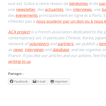
sud-est. Grâce à notre réseau de
bénévoles
et de
par
une
newsletter
, des
actualités
, des
interviews
, une
ba
des
événements
principalement en ligne et à Paris. S
n’hésitez pas à
nous soutenir par un don ou à nous é
ACA project
is a French association dedicated to the
contemporary art, in particular Chinese, Korea, Japan
network of
volunteers
and
partners
, we publish a
bim
as
news
,
interviews
and
database
, and we organise or
France. If you like our articles and our actions, feel f
writing to us
.
Partager :
Facebook
E-mail
Imprimer
aca
club