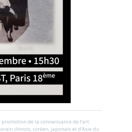
a promotion de la connaissance de l’art
orain chinois, coréen, japonais et d’Asie du