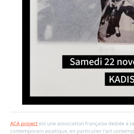
ACA project
est une association française dédiée à l
contemporain asiatique, en particulier l’art contemp