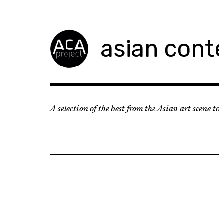
Accéder
au
contenu
asian cont
principal
A selection of the best from the Asian art scene 