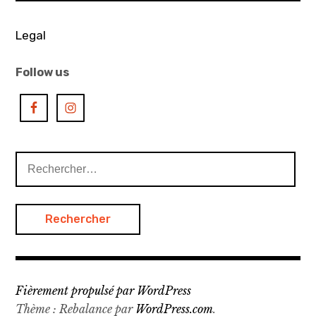
l’article
art
asiatique
Legal
,
Follow us
art
contemporain
,
art
contemporain
Rechercher :
asiatique
,
asia
,
asian
art
,
Fièrement propulsé par WordPress
Thème : Rebalance par
WordPress.com
.
Asie