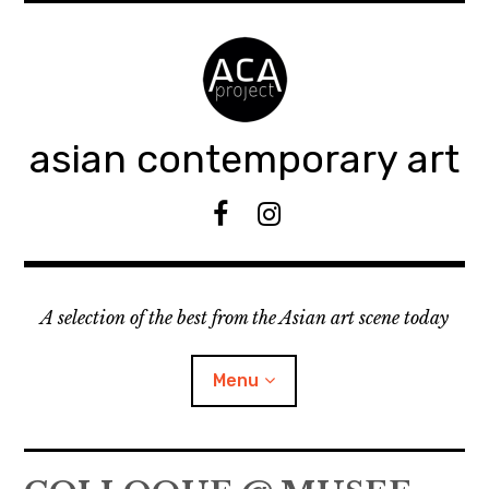
Accéder
au
contenu
principal
asian contemporary art
F
I
B
n
s
t
A selection of the best from the Asian art scene today
a
g
r
Menu
a
m
ouvrir
KEEP AN EYE ON
le