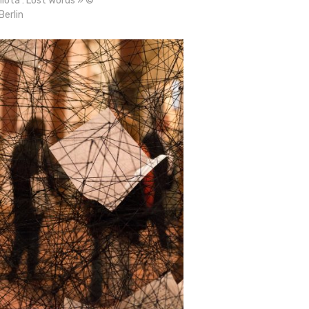
hiota : Lost Words » ©
erlin