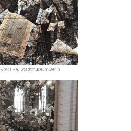
ost Words » © Stadtmuseum Berlin