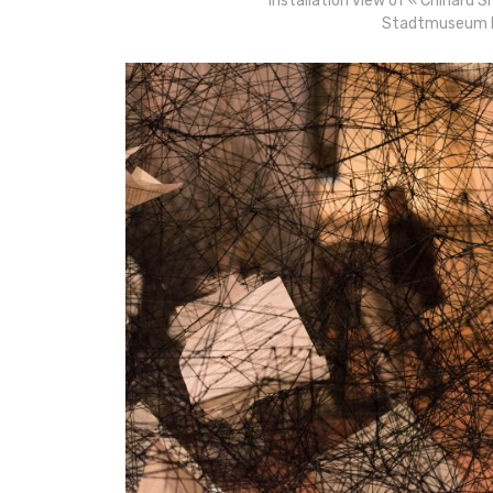
Installation view of « Chiharu S
Stadtmuseum B