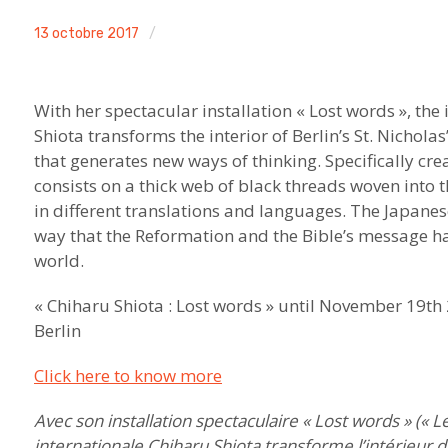
ACA
13 octobre 2017
Non
project
classé
With her spectacular installation « Lost words », the
Shiota transforms the interior of Berlin’s St. Nichola
that generates new ways of thinking. Specifically crea
consists on a thick web of black threads woven into 
in different translations and languages. The Japanes
way that the Reformation and the Bible’s message 
world.
« Chiharu Shiota : Lost words » until November 19th 
Berlin
Click here to know more
Avec son installation spectaculaire « Lost words » (« 
internationale Chiharu Shiota transforme l’intérieur de