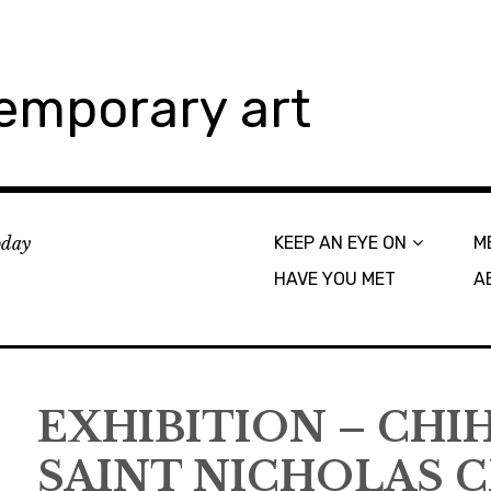
emporary art
today
KEEP AN EYE ON
M
HAVE YOU MET
A
EXHIBITION – CHI
SAINT NICHOLAS 