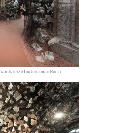
ost Words » © Stadtmuseum Berlin