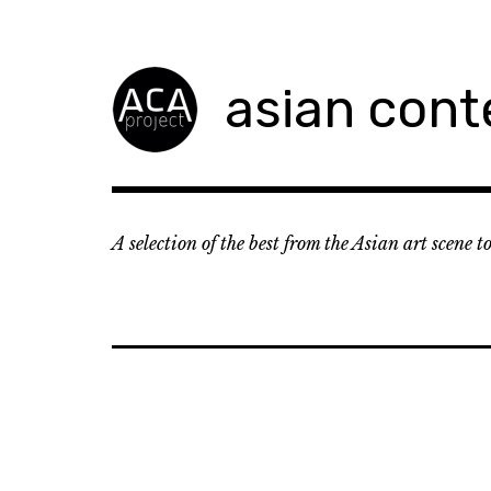
Accéder
au
contenu
asian cont
principal
A selection of the best from the Asian art scene 