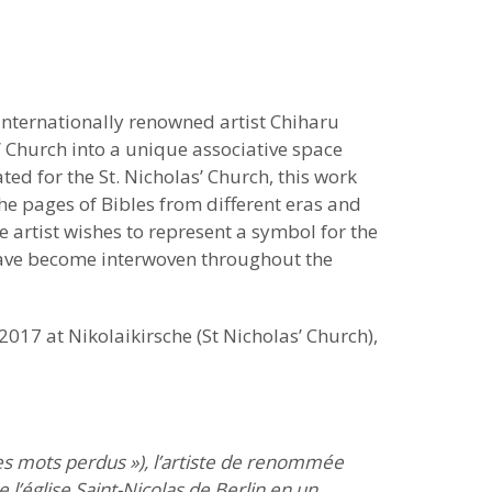
 internationally renowned artist Chiharu
s’ Church into a unique associative space
ted for the St. Nicholas’ Church, this work
the pages of Bibles from different eras and
e artist wishes to represent a symbol for the
have become interwoven throughout the
2017 at Nikolaikirsche (St Nicholas’ Church),
Les mots perdus »), l’artiste de renommée
 l’église Saint-Nicolas de Berlin en un