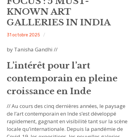
FOCUS : 5 MUST-
sous-
menu
KNOWN ART
HAVE YOU MET
GALLERIES IN INDIA
MEET US
ACA
31 octobre 2025
Non
ouvrir
ABOUT US
le
sous-
project
classé
menu
by Tanisha Gandhi //
JOIN & SUPPORT
L’intérêt pour l’art
NEWSLETTER
contemporain en pleine
croissance en Inde
// Au cours des cinq dernières années, le paysage
de l’art contemporain en Inde s’est développé
rapidement, gagnant en visibilité tant sur la scène
locale qu’internationale. Depuis la pandémie de
Covid-19, les expositions, les nouvelles galeries