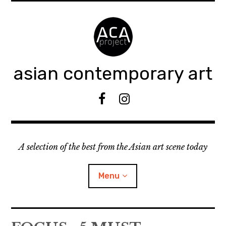
Accéder
au
contenu
principal
asian contemporary art
F
I
B
n
s
t
A selection of the best from the Asian art scene today
a
g
r
Menu
a
m
ouvrir
KEEP AN EYE ON
le