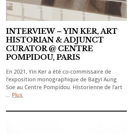
,
exhibition
,
INTERVIEW – YIN KER, ART
fx
HISTORIAN & ADJUNCT
harsono
CURATOR @ CENTRE
,
POMPIDOU, PARIS
heman
chong
En 2021, Yin Ker a été co-commissaire de
,
l’exposition monographique de Bagyi Aung
Manit
Soe au Centre Pompidou. Historienne de l’art
sriwanichpoom
…
Plus
,
photo
art
,
contemporain
photographie
asiatique
,
,