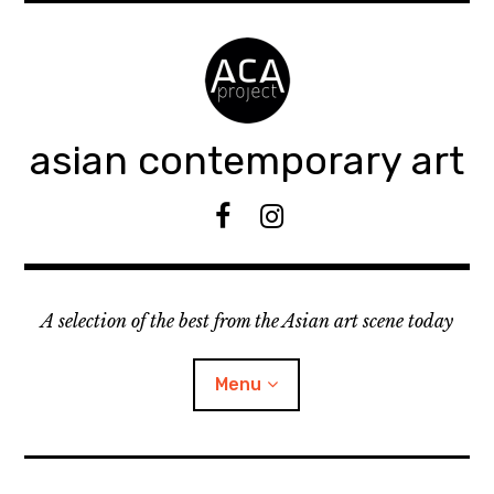
Accéder
au
contenu
principal
asian contemporary art
F
I
B
n
s
t
A selection of the best from the Asian art scene today
a
g
r
Menu
a
m
ouvrir
KEEP AN EYE ON
le