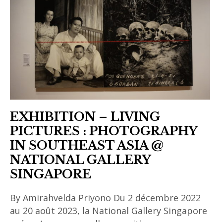
,
asian
contemporary
art
,
BAQ
,
galerie
EXHIBITION – LIVING
BAQ
PICTURES : PHOTOGRAPHY
,
IN SOUTHEAST ASIA @
Lê
NATIONAL GALLERY
Thiên-
SINGAPORE
Bảo
,
By Amirahvelda Priyono Du 2 décembre 2022
Quinnie
au 20 août 2023, la National Gallery Singapore
SG Tan