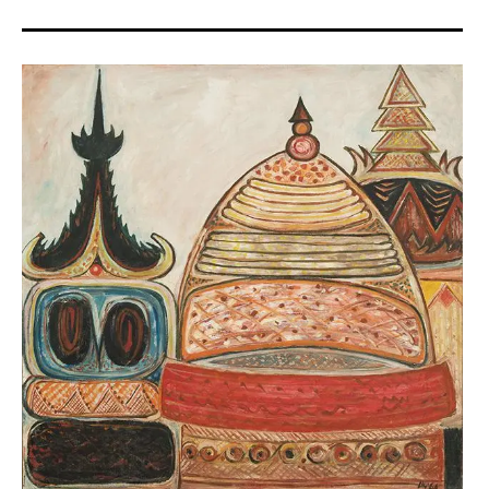
art
Curatrice
contemporain
,
asiatique
interview
,
,
artiste
paris
femme
,
,
southeast
asian
asia
art
,
,
southeast
asian
asia art
contemporary
,
art
sud-
,
est
Centre
asiatique
Culturel
,