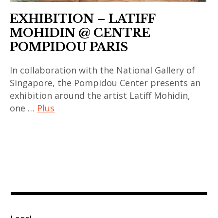
Coréen
Yin
EXHIBITION – LATIFF
,
Ker
MOHIDIN @ CENTRE
exhibition
POMPIDOU PARIS
,
exposition
In collaboration with the National Gallery of
,
Singapore, the Pompidou Center presents an
Galerie
exhibition around the artist Latiff Mohidin,
LooLooLook
one …
Plus
,
art
Galerie
contemporain
Maria
,
Lund
art
,
contemporain
Hong
asiatique
Sung-
,
Hye