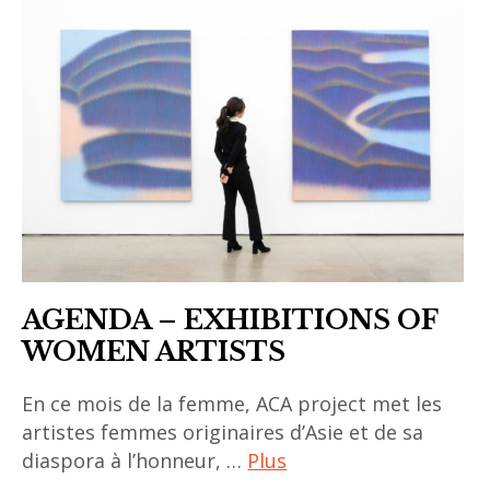
photography
asian
,
art
singapore
,
,
asian
southeast
contemporary
asia art
art
,
,
sud-
bagyi
est
aung
asiatique
soe
AGENDA – EXHIBITIONS OF
,
WOMEN ARTISTS
centre
pompidou
En ce mois de la femme, ACA project met les
artistes femmes originaires d’Asie et de sa
,
diaspora à l’honneur, …
Plus
curator
,