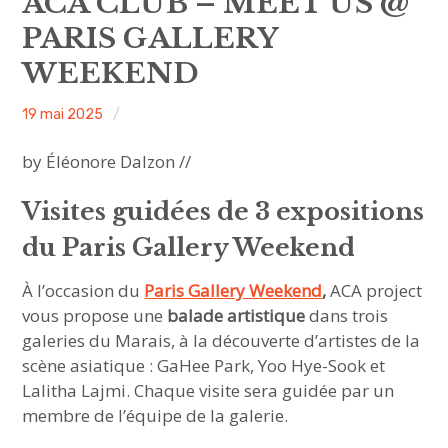
ACA CLUB – MEET US @
sous-
menu
PARIS GALLERY
HAVE YOU MET
WEEKEND
MEET US
ACA
19 mai 2025
Non
ouvrir
ABOUT US
le
sous-
project
classé
menu
by Éléonore Dalzon //
JOIN & SUPPORT
Visites guidées de 3 expositions
NEWSLETTER
du Paris Gallery Weekend
À l’occasion du
Paris Gallery Weekend
,
ACA project
vous propose une
balade artistique
dans trois
galeries du Marais, à la découverte d’artistes de la
scène asiatique : GaHee Park, Yoo Hye-Sook et
Lalitha Lajmi. Chaque visite sera guidée par un
membre de l’équipe de la galerie.