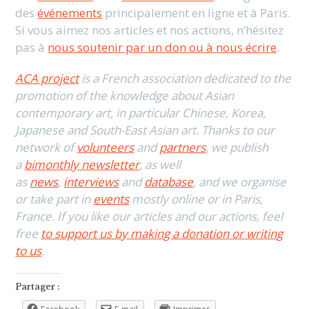
des
événements
principalement en ligne et à Paris.
Si vous aimez nos articles et nos actions, n’hésitez
pas à
nous soutenir par un don ou à nous écrire
.
ACA project
is a French association dedicated to the
promotion of the knowledge about Asian
contemporary art, in particular Chinese, Korea,
Japanese and South-East Asian art. Thanks to our
network of
volunteers
and
partners
, we publish
a
bimonthly newsletter
, as well
as
news
,
interviews
and
database
, and we organise
or take part in
events
mostly online or in Paris,
France. If you like our articles and our actions, feel
free
to support us by making a donation or writing
to us
.
Partager :