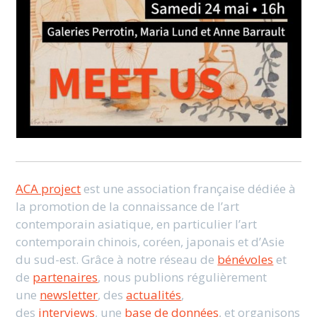
ACA project
est une association française dédiée à
la promotion de la connaissance de l’art
contemporain asiatique, en particulier l’art
contemporain chinois, coréen, japonais et d’Asie
du sud-est. Grâce à notre réseau de
bénévoles
et
de
partenaires
, nous publions régulièrement
une
newsletter
, des
actualités
,
des
interviews
, une
base de données
, et organisons