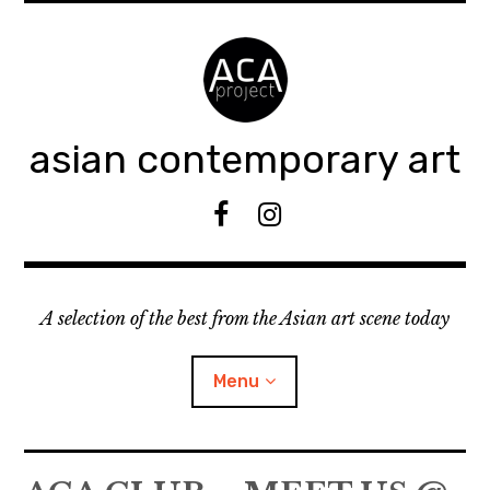
Accéder
au
contenu
principal
asian contemporary art
F
I
B
n
s
t
A selection of the best from the Asian art scene today
a
g
r
Menu
a
m
ouvrir
KEEP AN EYE ON
le