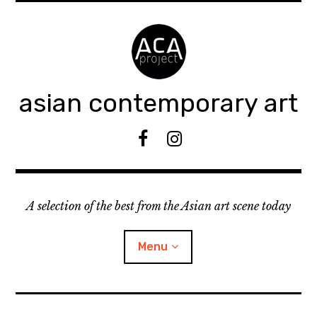
Accéder
au
contenu
principal
asian contemporary art
F
I
B
n
s
t
A selection of the best from the Asian art scene today
a
g
r
Menu
a
m
ouvrir
KEEP AN EYE ON
le