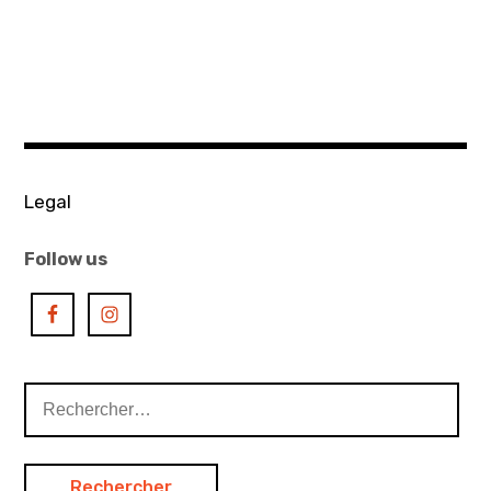
aca
club
,
ACA
project
,
galerie
Legal
anne
Barrault
Follow us
,
Galerie
Maria
Lund
Rechercher :
,
galerie
perrotin