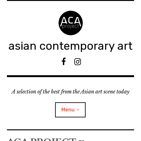
Accéder
au
contenu
principal
asian contemporary art
F
I
B
n
s
t
A selection of the best from the Asian art scene today
a
g
r
Menu
a
m
ouvrir
KEEP AN EYE ON
le