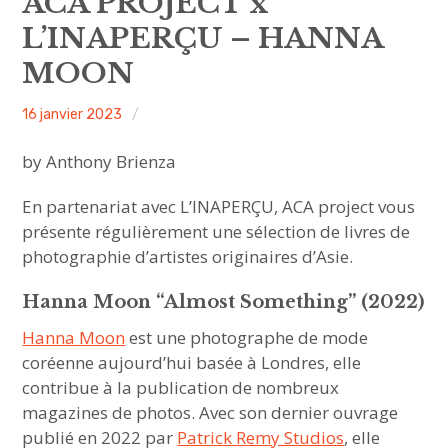
ACA PROJECT x
sous-
menu
L’INAPERÇU – HANNA
HAVE YOU MET
MOON
MEET US
ACA
16 janvier 2023
Non
ouvrir
ABOUT US
le
sous-
project
classé
menu
by Anthony Brienza
JOIN & SUPPORT
En partenariat avec L’INAPERÇU, ACA project vous
présente régulièrement une sélection de livres de
NEWSLETTER
photographie d’artistes originaires d’Asie.
Hanna Moon
“Almost Something” (2022)
Hanna Moon
est une photographe de mode
coréenne aujourd’hui basée à Londres, elle
contribue à la publication de nombreux
magazines de photos. Avec son dernier ouvrage
publié en 2022 par
Patrick Remy Studios
, elle