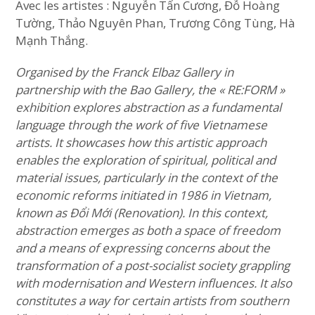
Avec les artistes : Nguyễn Tấn Cương, Đỗ Hoàng
Tường, Thảo Nguyên Phan, Trương Công Tùng, Hà
Mạnh Thắng.
Organised by the Franck Elbaz Gallery in
partnership with the Bao Gallery, the « RE:FORM »
exhibition explores abstraction as a fundamental
language through the work of five Vietnamese
artists. It showcases how this artistic approach
enables the exploration of spiritual, political and
material issues, particularly in the context of the
economic reforms initiated in 1986 in Vietnam,
known as Đổi Mới (Renovation).
In this context,
abstraction emerges as both a space of freedom
and a means of expressing concerns about the
transformation of a post-socialist society grappling
with modernisation and Western influences. It also
constitutes a way for certain artists from southern