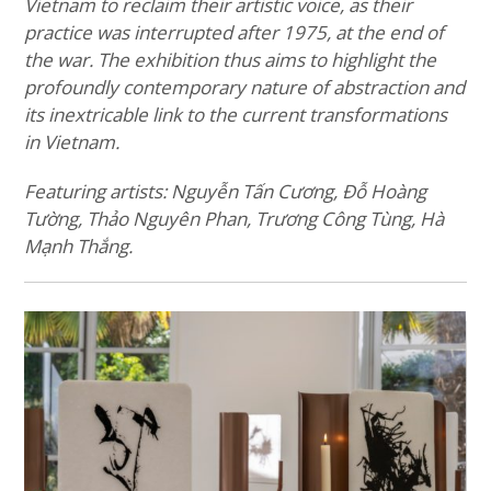
Vietnam to reclaim their artistic voice, as their
practice was interrupted after 1975, at the end of
the war. The exhibition thus aims to highlight the
profoundly contemporary nature of abstraction and
its inextricable link to the current transformations
in Vietnam.
Featuring artists: Nguyễn Tấn Cương, Đỗ Hoàng
Tường, Thảo Nguyên Phan, Trương Công Tùng, Hà
Mạnh Thắng.