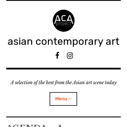
Accéder
au
contenu
principal
asian contemporary art
F
I
B
n
s
t
A selection of the best from the Asian art scene today
a
g
r
Menu
a
m
ouvrir
KEEP AN EYE ON
le