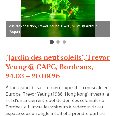
Vue d’exposition, Trevor Yeung, CAPC, 2026 © Arthur
V
Pequin
P
“Jardin des neuf soleils”, Trevor
Yeung @ CAPC, Bordeaux,
24.03 – 20.09.26
À l’occasion de sa première exposition muséale en
Europe, Trevor Yeung (1988, Hong Kong) investit la
nef d’un ancien entrepôt de denrées coloniales à
Bordeaux. Il invite les visiteurs à redécouvrir cet
espace sous un angle inédit et à prendre part au