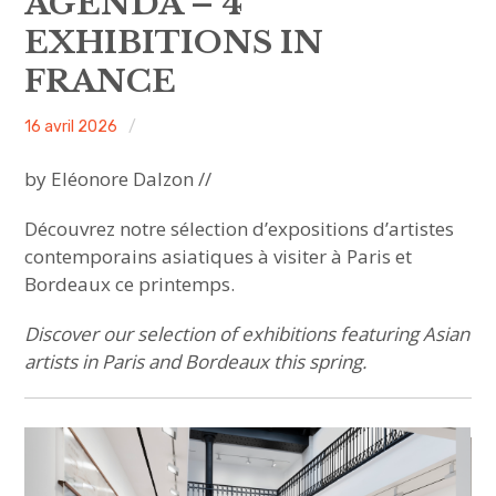
AGENDA – 4
sous-
menu
EXHIBITIONS IN
HAVE YOU MET
FRANCE
MEET US
ACA
16 avril 2026
Non
ouvrir
ABOUT US
le
sous-
project
classé
menu
by Eléonore Dalzon //
JOIN & SUPPORT
Découvrez notre sélection d’expositions d’artistes
contemporains asiatiques à visiter à Paris et
NEWSLETTER
Bordeaux ce printemps.
Discover our selection of exhibitions featuring Asian
artists in Paris and Bordeaux this spring.