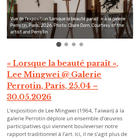
Vue de l’exposition ‘Lorsque la beauté paraît » à la galerie
V
Perrotin, Paris, 2026. Photo: Claire Dorn. Courtesy of the
P
artist and Perrotin
a
« Lorsque la beauté paraît »,
Lee Mingwei @ Galerie
Perrotin, Paris, 25.04 –
30.05.2026
L’exposition de Lee Mingwei (1964, Taiwan) à la
galerie Perrotin déploie un ensemble d’œuvres
participatives qui viennent bouleverser notre
rapport traditionnel à l’art. Ici, il ne s’agit plus de