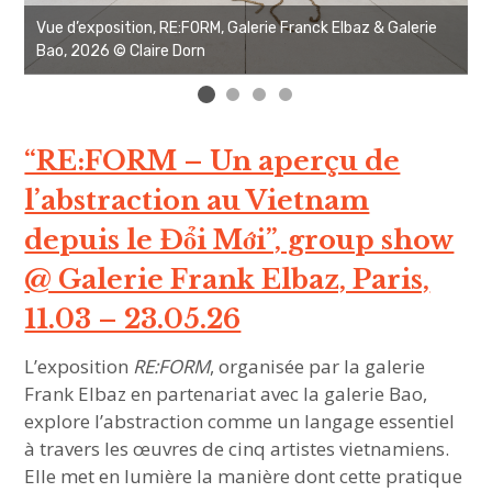
Vue d’exposition, RE:FORM, Galerie Franck Elbaz & Galerie
V
Bao, 2026 © Claire Dorn
B
“RE:FORM – Un aperçu de
l’abstraction au Vietnam
depuis le Đổi Mới”, group show
@ Galerie Frank Elbaz, Paris,
11.03 – 23.05.26
L’exposition
RE:FORM
, organisée par la galerie
Frank Elbaz en partenariat avec la galerie Bao,
explore l’abstraction comme un langage essentiel
à travers les œuvres de cinq artistes vietnamiens.
Elle met en lumière la manière dont cette pratique