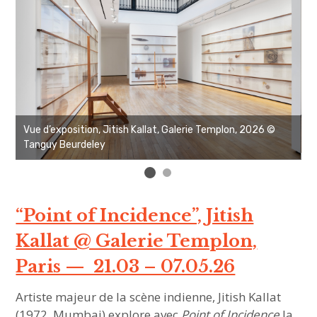
Vue d’exposition, Jitish Kallat, Galerie Templon, 2026 ©
V
Tanguy Beurdeley
T
“Point of Incidence”, Jitish
Kallat @ Galerie Templon,
Paris — 21.03 – 07.05.26
Artiste majeur de la scène indienne, Jitish Kallat
(1972, Mumbai) explore avec
Point of Incidence
la