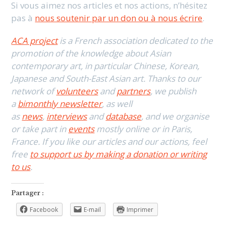
Si vous aimez nos articles et nos actions, n’hésitez
pas à
nous soutenir par un don ou à nous écrire
.
ACA project
is a French association dedicated to the
promotion of the knowledge about Asian
contemporary art, in particular Chinese, Korean,
Japanese and South-East Asian art. Thanks to our
network of
volunteers
and
partners
, we publish
a
bimonthly newsletter
, as well
as
news
,
interviews
and
database
, and we organise
or take part in
events
mostly online or in Paris,
France. If you like our articles and our actions, feel
free
to support us by making a donation or writing
to us
.
Partager :
Facebook
E-mail
Imprimer