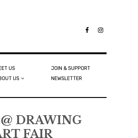
F
I
B
n
s
t
a
g
r
EET US
JOIN & SUPPORT
a
BOUT US
NEWSLETTER
m
S @ DRAWING
ART FAIR