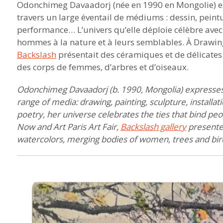
Odonchimeg Davaadorj (née en 1990 en Mongolie) expr
travers un large éventail de médiums : dessin, peintur
performance… L’univers qu’elle déploie célèbre avec o
hommes à la nature et à leurs semblables. À Drawing 
Backslash
présentait des céramiques et de délicates
des corps de femmes, d’arbres et d’oiseaux.
Odonchimeg Davaadorj (b. 1990, Mongolia) expresses h
range of media: drawing, painting, sculpture, install
poetry,
her universe celebrates
the ties that bind pe
Now and Art Paris Art Fair,
Backslash gallery
presente
watercolors
, merging bodies of women, trees and bir