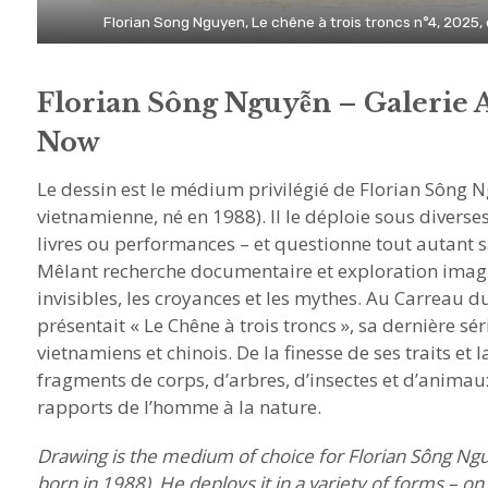
Florian Song Nguyen, Le chêne à trois troncs n°4, 2025,
Florian Sông Nguyễn – Galerie
Now
Le dessin est le médium privilégié de Florian Sông N
vietnamienne, né en 1988). Il le déploie sous diverse
livres ou performances – et questionne tout autant 
Mêlant recherche documentaire et exploration imagina
invisibles, les croyances et les mythes. Au Carreau 
présentait « Le Chêne à trois troncs », sa dernière sé
vietnamiens et chinois. De la finesse de ses traits et l
fragments de corps, d’arbres, d’insectes et d’animaux
rapports de l’homme à la nature.
Drawing is the medium of choice for Florian
Sông Ng
born in 1988). He deploys it in a variety of forms – on 