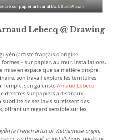
 encre sur papier artisanal Dó, 58,5×39,5cm
 Arnaud Lebecq @ Drawing
guyễn (artiste français d’origine
s formes – sur papier, au mur, installations,
sa mise en espace que sa matière propre.
ire, son travail explore les territoires
du Temple, son galeriste
Arnaud Lebecq
rie d’encres sur papiers artisanaux
a subtilité de ses lavis surgissent des
, offrant un regard sensible sur les
uyễn
(a French artist of Vietnamese origin,
paper, on the wall, in installations, books or