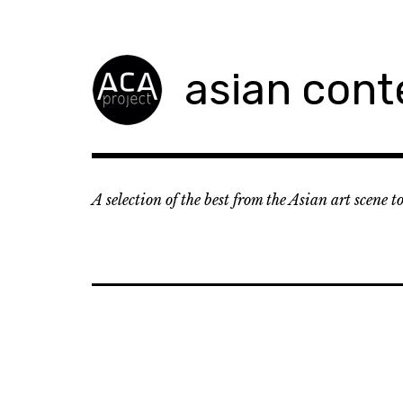
Accéder
au
contenu
asian cont
principal
A selection of the best from the Asian art scene 