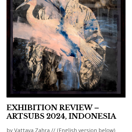
,
,
exposition
asia
,
,
france
asian
art
,
asian
contemporary
art
,
chiharu
shiota
,
EXHIBITION REVIEW –
contemporary
ARTSUBS 2024, INDONESIA
art
by Vattaya Zahra // (English version below)
,