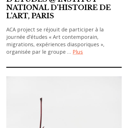
corée
NATIONAL D’HISTOIRE DE
,
L’ART, PARIS
dijon
,
ACA project se réjouit de participer à la
Korakrit
journée d’études « Art contemporain,
Arunanondchai
migrations, expériences diasporiques »,
,
organisée par le groupe …
Plus
MUSEE
ACA
GUIMET
project
,
,
Nobuyoshi
art
Araki
contemporain
,
,
paris
art
history