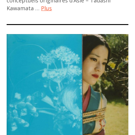
conceptuels originaires d’Asie – Tadashi
Kawamata …
Plus
ACA
project
,
art
asiatique
,
art
contemporain
,
art
contemporain
asiatique
,
asian