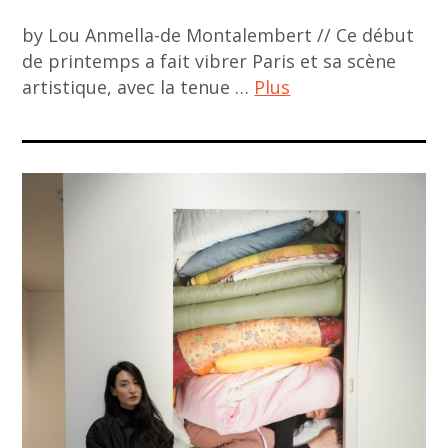
by Lou Anmella-de Montalembert // Ce début
de printemps a fait vibrer Paris et sa scène
artistique, avec la tenue …
Plus
ACA
project
,
art
asiatique
,
art
contemporain
,
art
Paris
art