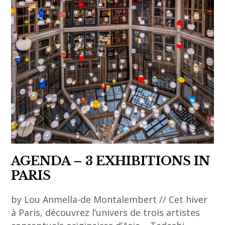
biennial
2025
,
Taiwan
AGENDA – 3 EXHIBITIONS IN
PARIS
by Lou Anmella-de Montalembert // Cet hiver
à Paris, découvrez l’univers de trois artistes