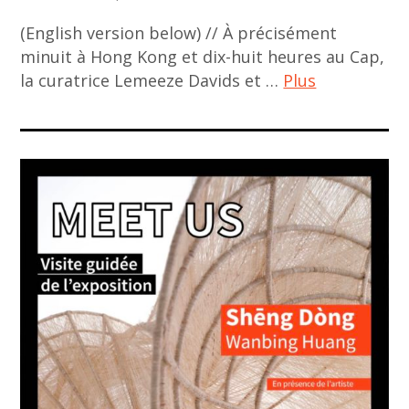
asian
(English version below) // À précisément
contemporary
minuit à Hong Kong et dix-huit heures au Cap,
art
la curatrice Lemeeze Davids et …
Plus
,
contemporary
ACA
art
project
,
,
curator
afro-
,
asia
indonesia
,
,
Amandine
indonesian
Vabre Chau
art
,
,
art
Indonésie
,
art