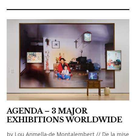
Arnaud
ACA
Lebecq
project
,
,
ibasho
art
gallery
contemporain
,
,
kensuke
art
koike
coréen
,
,
odonchimeg
artist
davaadorj
,
artiste
,
AGENDA – 3 MAJOR
asia
EXHIBITIONS WORLDWIDE
,
by Lou Anmella-de Montalembert // De la mise
asian