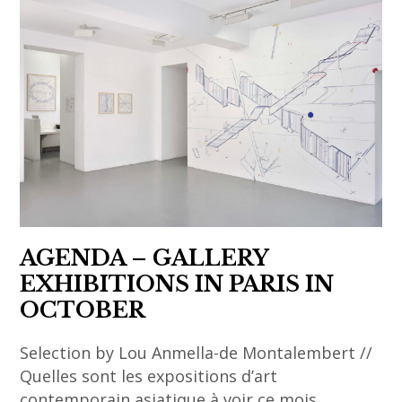
,
Davids
art
,
art
chinois
,
art
contemporain
,
art
AGENDA – GALLERY
contemporain
asiatique
EXHIBITIONS IN PARIS IN
,
OCTOBER
artisanat
Selection by Lou Anmella-de Montalembert //
,
Quelles sont les expositions d’art
asian
contemporain asiatique à voir ce mois