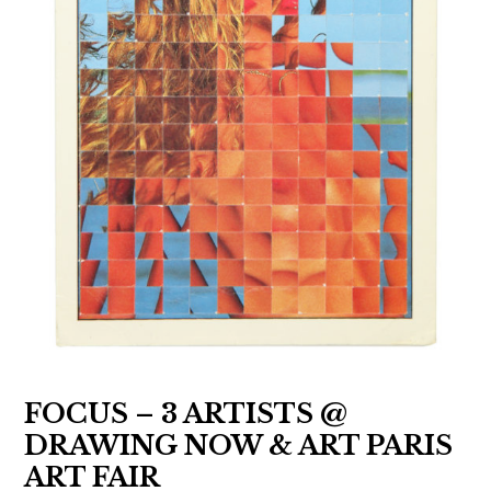
migrations
,
,
expositions
recherche
,
,
galerie
research
,
gallery
,
paris
FOCUS – 3 ARTISTS @
DRAWING NOW & ART PARIS
ART FAIR