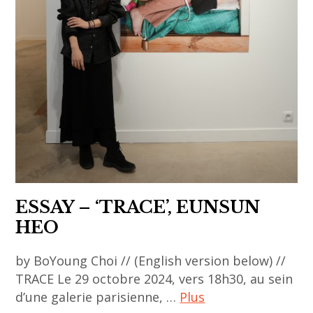
fair
,
asian
art
,
backslash
gallery
,
drawing
now
ESSAY – ‘TRACE’, EUNSUN
,
HEO
Florian
Song
by BoYoung Choi // (English version below) //
Nguyen
TRACE Le 29 octobre 2024, vers 18h30, au sein
,
d’une galerie parisienne, …
Plus
galerie