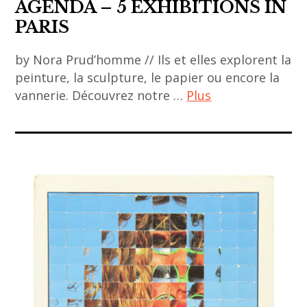
,
AGENDA – 5 EXHIBITIONS IN
diaspora
PARIS
,
by Nora Prud’homme // Ils et elles explorent la
histoire
peinture, la sculpture, le papier ou encore la
de l'art
vannerie. Découvrez notre …
Plus
,
INHA
ACA
,
project
institut
,
national
art
d'histoire
asiatique
de l'art
,
,
art
journée
contemporain
d'études
,
,
exhibitions