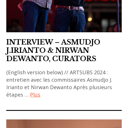
ARTSUBS
oanh
,
,
asia
yang
,
yongliang
asian
INTERVIEW – ASMUDJO
art
J.IRIANTO & NIRWAN
,
DEWANTO, CURATORS
asian
contemporary
(English version below) // ARTSUBS 2024 :
art
entretien avec les commissaires Asmudjo J.
,
Irianto et Nirwan Dewanto Après plusieurs
contemporary
étapes …
Plus
art
,
ACA
curator
project
,
,