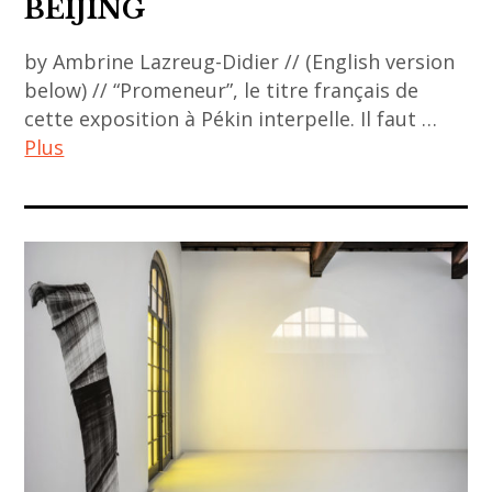
BEIJING
,
museum
by Ambrine Lazreug-Didier // (English version
,
below) // “Promeneur”, le titre français de
seoul
cette exposition à Pékin interpelle. Il faut …
,
Plus
south
korea
ACA
project
,
art
asiatique
,
art
contemporain
,
art