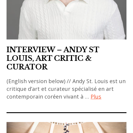
galerie
,
BAO
asian
,
contemporary
galerie
art
BAQ
,
,
INTERVIEW – ANDY ST
contemporary
galerie
LOUIS, ART CRITIC &
art
Catherine
CURATOR
,
Putman
korean
,
(English version below) // Andy St. Louis est un
art
gallery
critique d’art et curateur spécialisé en art
,
,
contemporain coréen vivant à …
Plus
korean
paris
museum
ACA
,
project
musée
,
,