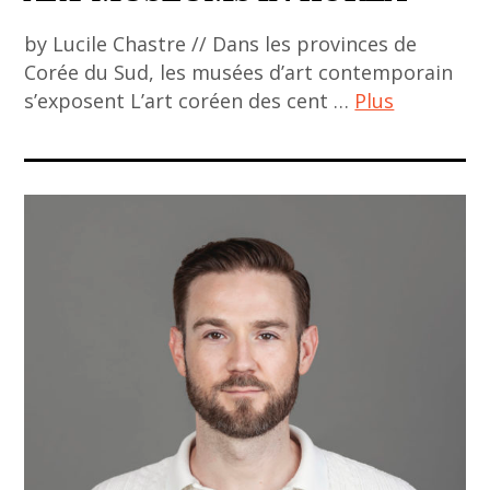
Wanbing
contemporary
Huang
by Lucile Chastre // Dans les provinces de
art
,
Corée du Sud, les musées d’art contemporain
,
woman
s’exposent L’art coréen des cent …
Plus
espace
artist
temps
ACA
,
project
exhibition
,
,
art
exposition
contemporain
,
,
galerie
art
,
contemporain
galerie
asiatique
Arnaud
,
Lebecq
asian
,
art