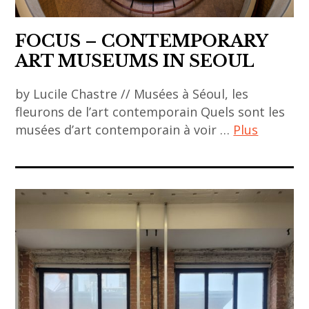
,
asian
FOCUS – CONTEMPORARY
art
ART MUSEUMS IN SEOUL
,
asian
by Lucile Chastre // Musées à Séoul, les
contemporary
fleurons de l’art contemporain Quels sont les
art
musées d’art contemporain à voir …
Plus
,
contemporary
ACA
art
project
,
,
curator
art
,
asiatique
emerging
,
artists
art
,
contemporain