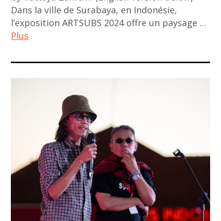
Dans la ville de Surabaya, en Indonésie,
duy
l’exposition ARTSUBS 2024 offre un paysage …
anh
Plus
nhan
duc
ACA
,
project
exhibition
,
,
art
exposition
,
,
art
france
contemporain
,
,
myonghi
art
kang
contemporain
,
asiatique
phi
,
phi