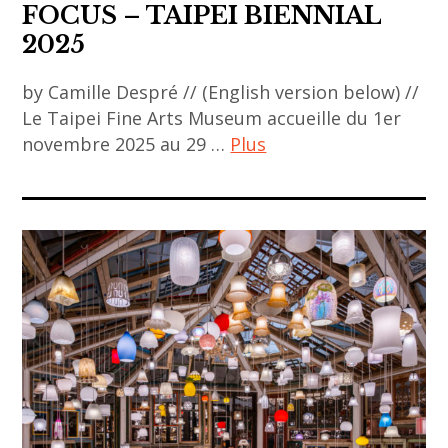
FOCUS – TAIPEI BIENNIAL
2025
by Camille Despré // (English version below) //
Le Taipei Fine Arts Museum accueille du 1er
novembre 2025 au 29 …
Plus
ACA
project
,
art
contemporain
,
asian
art
,
taipei