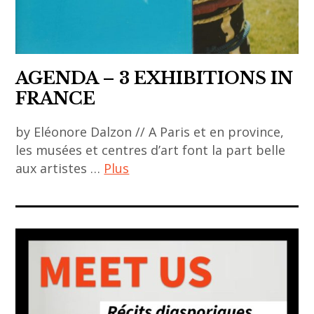
art
,
china
,
AGENDA – 3 EXHIBITIONS IN
exposition
FRANCE
,
by Eléonore Dalzon // A Paris et en province,
galerie
les musées et centres d’art font la part belle
BAO
aux artistes …
Plus
,
japan
ACA
,
project
Le
,
Bon
art
Marché
asiatique
,
,
mennour