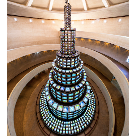
Andy
museum
st
louis
,
art
asiatique
,
art
contemporain
,
art
contemporain
asiatique
,
art
coréen