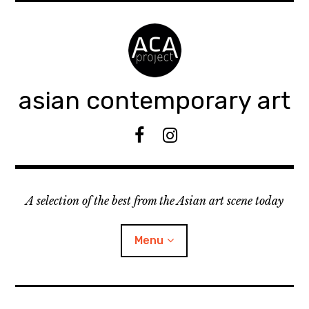
Accéder
au
contenu
principal
asian contemporary art
F
I
B
n
s
t
A selection of the best from the Asian art scene today
a
g
r
Menu
a
m
ouvrir
KEEP AN EYE ON
le