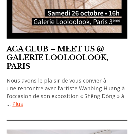
asiatique
,
art
contemporain
,
ACA CLUB – MEET US @
art
GALERIE LOOLOOLOOK,
contemporain
PARIS
asiatique
,
Nous avons le plaisir de vous convier à
curator
une rencontre avec l’artiste Wanbing Huang à
,
l’occasion de son exposition « Shēng Dòng » à
entretien
…
Plus
,
interview
ACA
,
project
Lemeeze