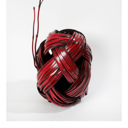
,
asian
art
,
asian
contemporary
art
,
cambium
liber
,
contemporary
art
,
contemporary
asian art