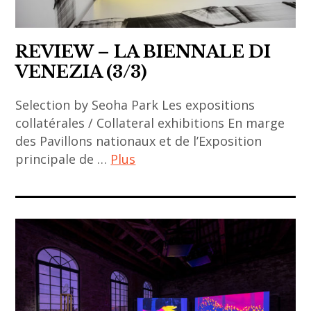
contemporain
asiatique
REVIEW – LA BIENNALE DI
,
asian
VENEZIA (3/3)
art
Selection by Seoha Park Les expositions
,
collatérales / Collateral exhibitions En marge
asian
des Pavillons nationaux et de l’Exposition
contemporary
principale de …
Plus
art
,
ACA
beijing
project
,
,
chinese
art
art
asiatique
,
,
chinese
art