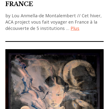
centre
FRANCE
Eunsun
pompidou
Heo
by Lou Anmella-de Montalembert // Cet hiver,
,
,
ACA project vous fait voyager en France à la
contemporary
female
découverte de 5 institutions …
Plus
art
artist
,
ACA
,
contemporary
project
korean
asian art
,
art
,
art
,
Corée
,
korean
du sud
art
artist
,
contemporain
,
etats-
,
Lee
unis
art
Ungno
,
contemporain
,
exhibition
asiatique
performance