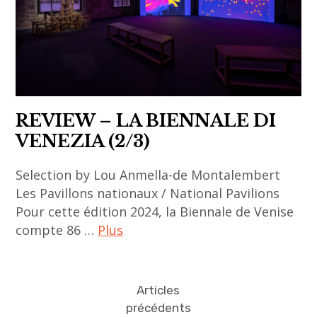
artist
contemporain
,
,
femme
art
artiste
contemporain
,
asiatique
gallery
,
REVIEW – LA BIENNALE DI
,
asia
VENEZIA (2/3)
Liu
,
wenjie
Selection by Lou Anmella-de Montalembert
asian
,
Les Pavillons nationaux / National Pavilions
art
painting
Pour cette édition 2024, la Biennale de Venise
,
,
compte 86 …
Plus
asian
peinture
contemporary
ACA
,
art
project
Pékin
Articles
,
,
,
précédents
biennale