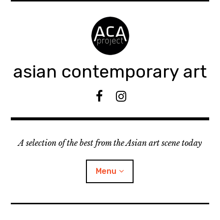
Accéder
au
contenu
principal
asian contemporary art
F
I
B
n
s
t
A selection of the best from the Asian art scene today
a
g
r
Menu
a
m
ouvrir
KEEP AN EYE ON
le