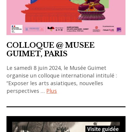
,
art
Hiroshige
contemporain
Sugimoto
asiatique
,
,
koï
art
,
COLLOQUE @ MUSEE
paris
Koï
GUIMET, PARIS
,
magazine
art
Le samedi 8 juin 2024, le Musée Guimet
,
thaïlandais
organise un colloque international intitulé :
Musée
,
“Exposer les arts asiatiques, nouvelles
en
asian
perspectives …
Plus
herbe
art
,
,
ACA
paris
Asie
project
,
,
,
sortie
galerie
art