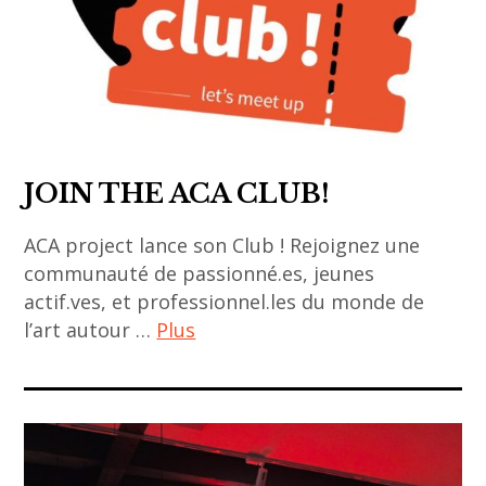
,
art
coréen
,
encre
,
JOIN THE ACA CLUB!
événement
,
ACA project lance son Club ! Rejoignez une
Hanji
communauté de passionné.es, jeunes
,
actif.ves, et professionnel.les du monde de
moonassi
l’art autour …
Plus
,
rencontre
aca
club
,
ACA