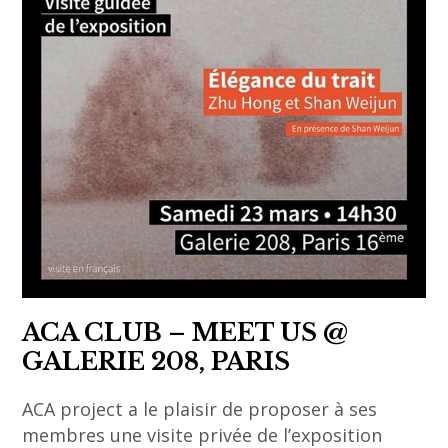
korean
asiatique
art
,
,
art
paris
contemporain
,
art
contemporain
asiatique
,
asia
,
ACA CLUB – MEET US @
asian
GALERIE 208, PARIS
art
,
ACA project a le plaisir de proposer à ses
Asie
membres une visite privée de l’exposition
,