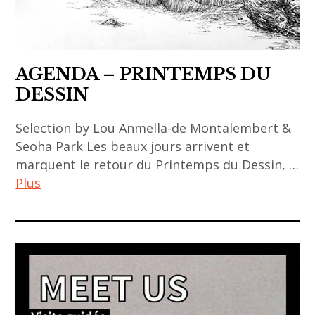
,
asian
art
AGENDA – PRINTEMPS DU
,
DESSIN
Asie
,
Selection by Lou Anmella-de Montalembert &
contemporary
Seoha Park Les beaux jours arrivent et
art
marquent le retour du Printemps du Dessin, …
,
Plus
contemporary
asian art
ACA
,
project
galerie
,
,
agenda
interview
,
,
art