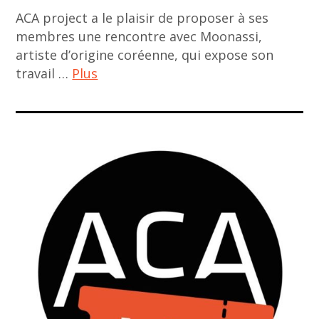
,
ACA project a le plaisir de proposer à ses
art
exposition
membres une rencontre avec Moonassi,
,
Paris
artiste d’origine coréenne, qui expose son
Paris
,
travail …
Plus
galleries
galerie
,
BAQ
aca
Paris
,
club
gallery
MEET
,
US
ACA
,
project
Paris
,
art
art
,
asiatique
Paris
,
gallery
art
contemporain