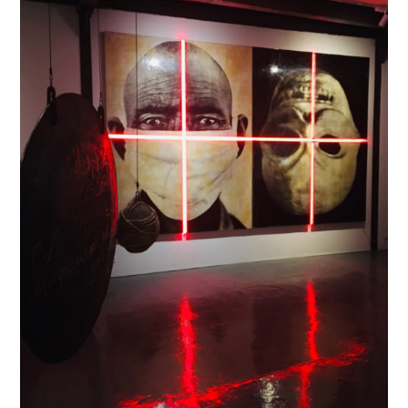
project
,
adhérer
,
adhésion
,
art
asiatique
,
art
contemporain
,
art
contemporain
asiatique
,