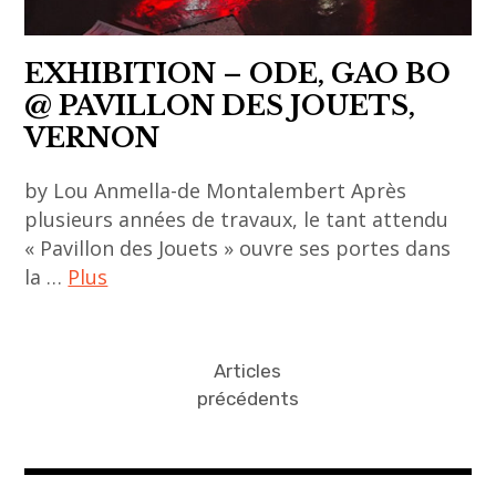
association
,
EXHIBITION – ODE, GAO BO
communauté
@ PAVILLON DES JOUETS,
,
VERNON
événement
,
by Lou Anmella-de Montalembert Après
meeting
plusieurs années de travaux, le tant attendu
,
« Pavillon des Jouets » ouvre ses portes dans
rencontres
la …
Plus
,
visites
art
asiatique
Articles
,
précédents
art
chinois
,