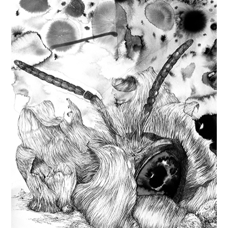
galerie
asiatique
,
,
interview
art
,
contemporain
korean
,
art
art
,
contemporain
paris
asiatique
,
art
coréen
,
art
gallery
,
asia