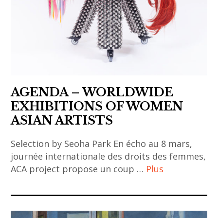
asiatique
,
art
paris
,
asian
art
AGENDA – WORLDWIDE
,
EXHIBITIONS OF WOMEN
Asie
ASIAN ARTISTS
,
galerie
Selection by Seoha Park En écho au 8 mars,
,
journée internationale des droits des femmes,
galerie
ACA project propose un coup …
Plus
208
ACA
,
project
MEET