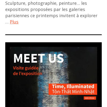
asian
Sculpture, photographie, peinture… les
contemporary
expositions proposées par les galeries
art
parisiennes ce printemps invitent à explorer
,
…
Plus
chiharu
ACA
shiota
project
,
,
contemporary
agenda
art
,
,
art
exhibition
asiatique
,
,
exposition
art
,
contemporain
haegue
,
yang
art