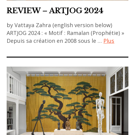
asia
REVIEW – ARTJOG 2024
,
asian
by Vattaya Zahra (english version below)
ARTJOG 2024 : « Motif : Ramalan (Prophétie) »
art
Depuis sa création en 2008 sous le …
Plus
,
Asie
ACA
,
project
contemporary
,
art
art
,
asiatique
contemporary
,
asian art
art
,
contemporain
exhibition
,
,
art
exposition