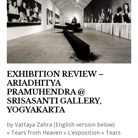
asiatique
biennale
,
di
art
venezia
contemporain
,
,
contemporary
art
art
coréen
,
asian
EXHIBITION REVIEW –
art
ARIADHITYA
,
PRAMUHENDRA @
contemporary
SRISASANTI GALLERY,
art
YOGYAKARTA
,
by Vattaya Zahra (English version below)
corée
« Tears from Heaven » L’exposition « Tears
,