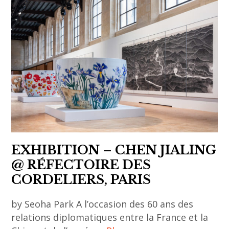
,
Eriko
agenda
Matsuda
,
,
art
galerie
asiatique
,
,
Galerie
art
LooLooLook
contemporain
,
,
japanese
art
art
contemporain
EXHIBITION – CHEN JIALING
,
asiatique
@ RÉFECTOIRE DES
japon
,
CORDELIERS, PARIS
,
asia
MEET
by Seoha Park A l’occasion des 60 ans des
,
US
relations diplomatiques entre la France et la
asian
,