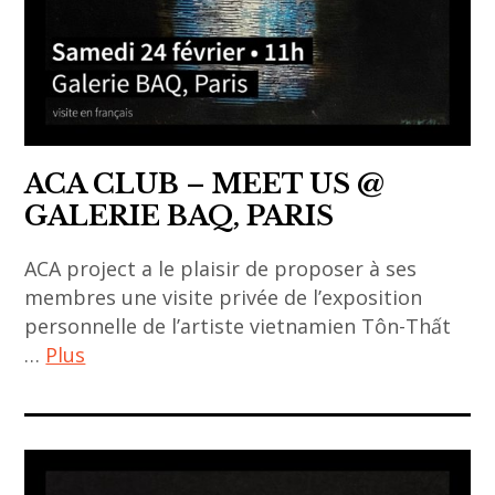
,
contemporain
women
asiatique
art
,
,
asian
women
contemporary
artist
ACA CLUB – MEET US @
art
,
GALERIE BAQ, PARIS
,
yayoi
espace
kusama
ACA project a le plaisir de proposer à ses
temps
,
membres une visite privée de l’exposition
,
Yoko
personnelle de l’artiste vietnamien Tôn-Thất
exposition
Ono
…
Plus
Paris
,
aca
galerie
club
A2Z
,
,