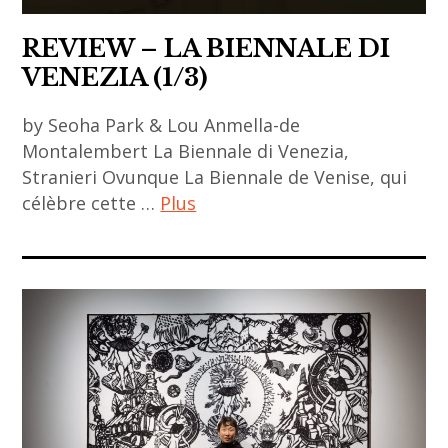
REVIEW – LA BIENNALE DI
VENEZIA (1/3)
by Seoha Park & Lou Anmella-de
Montalembert La Biennale di Venezia,
Stranieri Ovunque La Biennale de Venise, qui
célèbre cette …
Plus
ACA
project
,
art
asiatique
,
art
contemporain