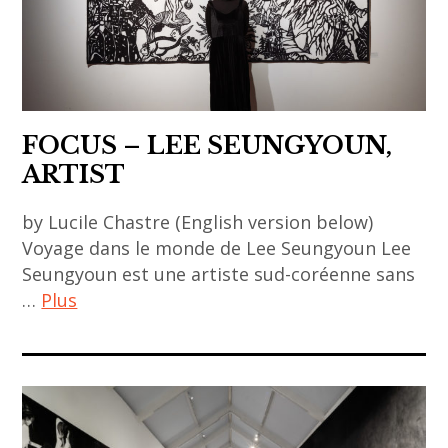
,
art
contemporain
asiatique
,
FOCUS – LEE SEUNGYOUN,
asia
ARTIST
,
by Lucile Chastre (English version below)
asian
Voyage dans le monde de Lee Seungyoun Lee
art
Seungyoun est une artiste sud-coréenne sans
,
…
Plus
asian
contemporary
ACA
art
project
,
,
biennale
art
,