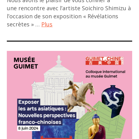
Nous avons le plaisir de vous convier à
,
une rencontre avec l’artiste Soichiro Shimizu à
contemporary
l’occasion de son exposition « Révélations
art
secrètes » …
Plus
,
contemporary
aca
asian art
club
,
,
exhibition
ACA
,
project
expositions
,
,
art
Fondation
asiatique
Giacometti
,
,
art
Galerie
contemporain
Mingei
,