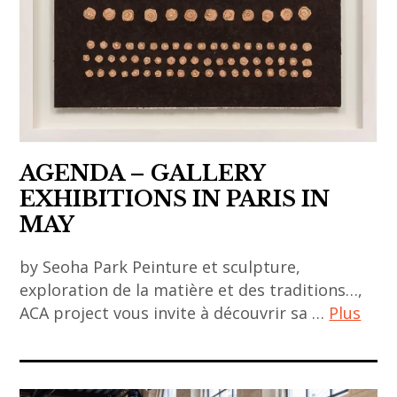
,
,
musées
art
asiatiques
contemporain
,
asiatique
museum
,
art
AGENDA – GALLERY
paris
EXHIBITIONS IN PARIS IN
,
MAY
artiste
japonais
by Seoha Park Peinture et sculpture,
,
exploration de la matière et des traditions…,
asian
ACA project vous invite à découvrir sa …
Plus
art
,
ACA
Asie
project
,