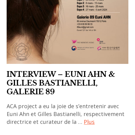
paris
asia
,
,
sorties
asian
culturelles
art
,
Asie
,
chen
INTERVIEW – EUNI AHN &
jialing
GILLES BASTIANELLI,
,
GALERIE 89
contemporary
art
ACA project a eu la joie de s’entretenir avec
,
Euni Ahn et Gilles Bastianelli, respectivement
contemporary
directrice et curateur de la …
Plus
asian art
,