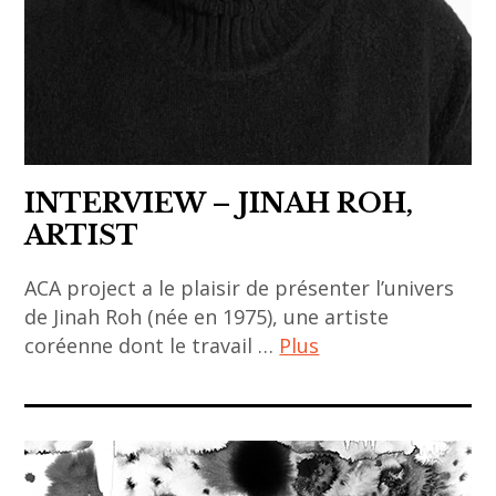
art
gallery
,
asia
,
asian
art
INTERVIEW – JINAH ROH,
,
ARTIST
Asie
,
ACA project a le plaisir de présenter l’univers
contemporary
de Jinah Roh (née en 1975), une artiste
coréenne dont le travail …
Plus
art
,
ACA
contemporary
project
asian art
,
,
art