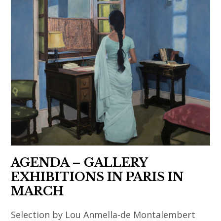
,
US
agenda
,
,
meeting
art
,
asiatique
pairs
,
,
art
rencontre
contemporain
,
art
contemporain
asiatique
AGENDA – GALLERY
,
EXHIBITIONS IN PARIS IN
asian
MARCH
art
,
Selection by Lou Anmella-de Montalembert