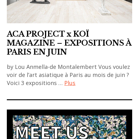
contemporain
,
asiatique
indonesia
,
,
art
ACA PROJECT x KOÏ
Indonésie
fair
MAGAZINE – EXPOSITIONS À
,
PARIS EN JUIN
artjog
,
by Lou Anmella-de Montalembert Vous voulez
asia
voir de l’art asiatique à Paris au mois de juin ?
Voici 3 expositions …
Plus
,
asian
ACA
art
project
,
,
Asie
art
,
asiatique
contemporary