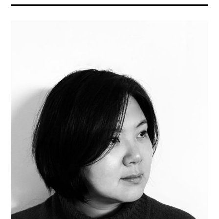
ACA
doors
project
agency
,
,
art
events
asiatique
,
,
exhibitions
art
,
contemporain
expositions
,
,
art
paris
contemporain
,
asiatique
sorties
,
culturelles
art
coréen
,