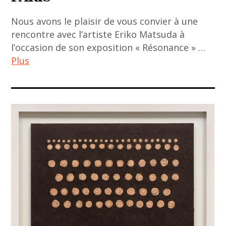
thailande
colloque
Nous avons le plaisir de vous convier à une
,
rencontre avec l’artiste Eriko Matsuda à
contemporary
l’occasion de son exposition « Résonance » …
art
Plus
,
contemporary
aca
asian art
club
,
,
événement
ACA
,
project
event
,
,
art
MUSEE
asiatique
GUIMET
,
,
art
musées
contemporain