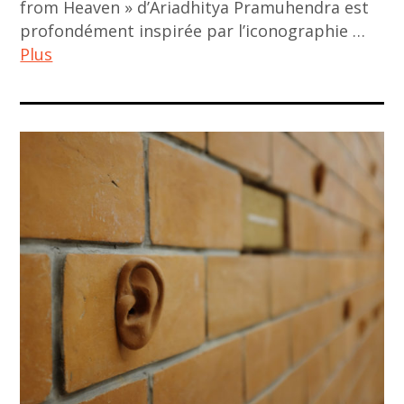
from Heaven » d’Ariadhitya Pramuhendra est
korea
profondément inspirée par l’iconographie …
,
Plus
korean
art
ACA
,
project
korean
,
artist
art
,
asiatique
lee
,
seungyoun
art
contemporain
,
art
contemporain
asiatique
,