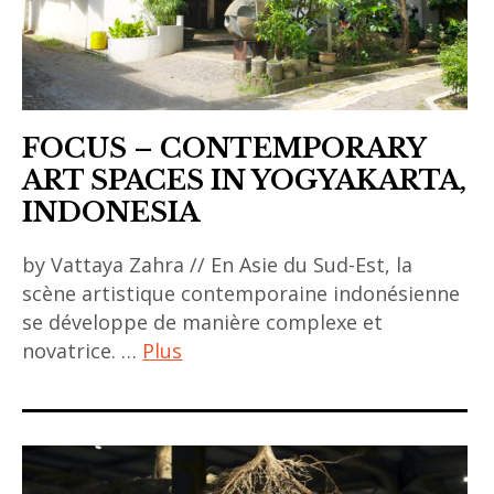
ceramic
,
ecology
,
essay
FOCUS – CONTEMPORARY
,
ART SPACES IN YOGYAKARTA,
indonesia
INDONESIA
,
indonesian
by Vattaya Zahra // En Asie du Sud-Est, la
art
scène artistique contemporaine indonésienne
,
se développe de manière complexe et
Indonésie
novatrice. …
Plus
,
ACA
taufik
project
hidayat
,