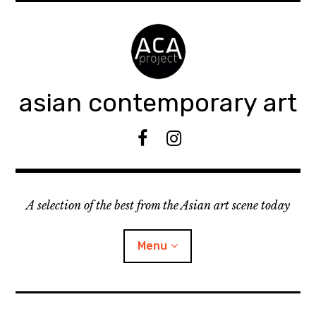
Accéder
au
contenu
principal
asian contemporary art
F
I
B
n
s
t
A selection of the best from the Asian art scene today
a
g
r
Menu
a
m
ouvrir
KEEP AN EYE ON
le