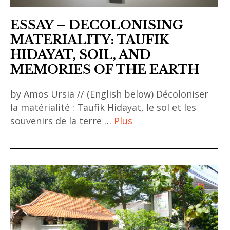
ESSAY – DECOLONISING
MATERIALITY: TAUFIK
HIDAYAT, SOIL, AND
MEMORIES OF THE EARTH
by Amos Ursia // (English below) Décoloniser
la matérialité : Taufik Hidayat, le sol et les
souvenirs de la terre …
Plus
ACA
project
,
asian
art
,