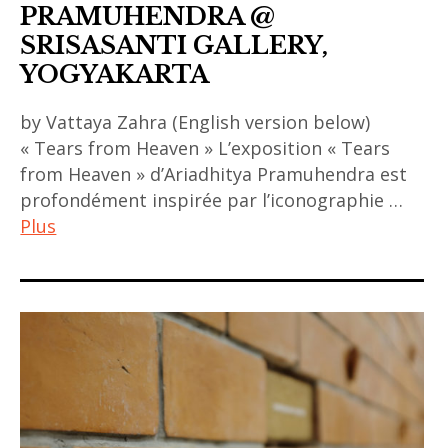
asia
PRAMUHENDRA @
,
SRISASANTI GALLERY,
asian
YOGYAKARTA
art
by Vattaya Zahra (English version below)
,
« Tears from Heaven » L’exposition « Tears
asian
from Heaven » d’Ariadhitya Pramuhendra est
contemporary
profondément inspirée par l’iconographie …
art
Plus
,
contemporary
ACA
art
project
,
,
curator
art
,
asiatique
indonesia
,
,
art