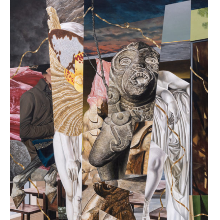
,
artjog
,
artjog
2025
,
indonesia
,
Indonésie
,
Yogyakarta