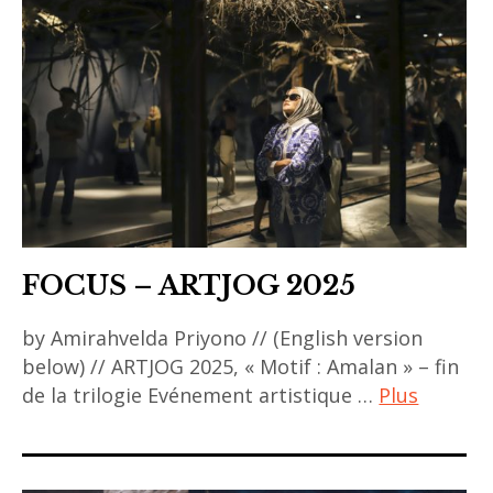
indonesia
,
indonesian
art
,
Indonésie
,
Yogyakarta
FOCUS – ARTJOG 2025
by Amirahvelda Priyono // (English version
below) // ARTJOG 2025, « Motif : Amalan » – fin
de la trilogie Evénement artistique …
Plus
ACA
project