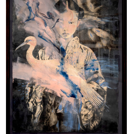
,
galleries
,
indonesia
,
Yogyakarta