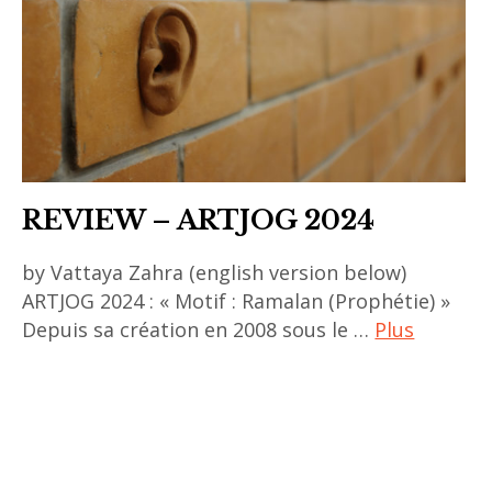
indonesian
contemporain
art
,
,
art
Indonésie
contemporain
asiatique
,
asia
REVIEW – ARTJOG 2024
,
asian
by Vattaya Zahra (english version below)
ARTJOG 2024 : « Motif : Ramalan (Prophétie) »
art
Depuis sa création en 2008 sous le …
Plus
,
Asie
ACA
,
project
contemporary
,
art
art
,