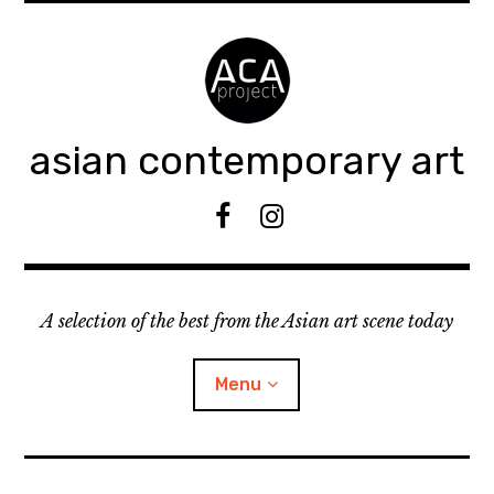
Accéder
au
contenu
principal
asian contemporary art
F
I
B
n
s
t
A selection of the best from the Asian art scene today
a
g
r
Menu
a
m
ouvrir
KEEP AN EYE ON
le