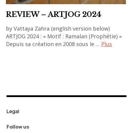
REVIEW – ARTJOG 2024
by Vattaya Zahra (english version below)
ARTJOG 2024 : « Motif : Ramalan (Prophétie) »
Depuis sa création en 2008 sous le …
Plus
ACA
project
,
art
asiatique
,
art
Legal
contemporain
,
Follow us
art