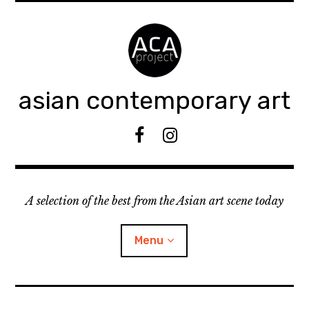
Accéder
au
contenu
principal
asian contemporary art
F
I
B
n
s
t
A selection of the best from the Asian art scene today
a
g
r
Menu
a
m
ouvrir
KEEP AN EYE ON
le