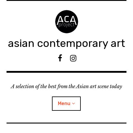
Accéder
au
contenu
principal
asian contemporary art
F
I
B
n
s
t
A selection of the best from the Asian art scene today
a
g
r
Menu
a
m
ouvrir
KEEP AN EYE ON
le