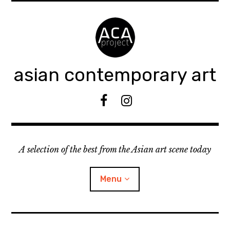
Accéder
au
contenu
principal
asian contemporary art
F
I
B
n
s
t
A selection of the best from the Asian art scene today
a
g
r
Menu
a
m
ouvrir
KEEP AN EYE ON
le