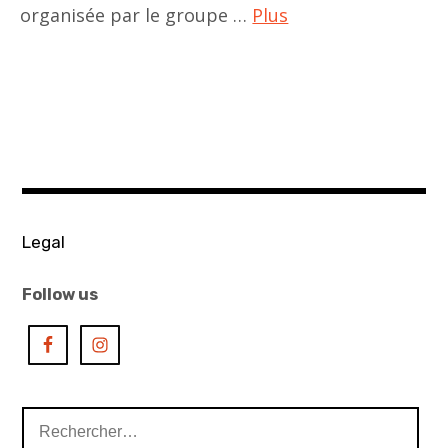
organisée par le groupe …
Plus
ACA
project
,
art
contemporain
,
art
Legal
history
,
Follow us
asian
art
,
asian
Rechercher :
contemporary